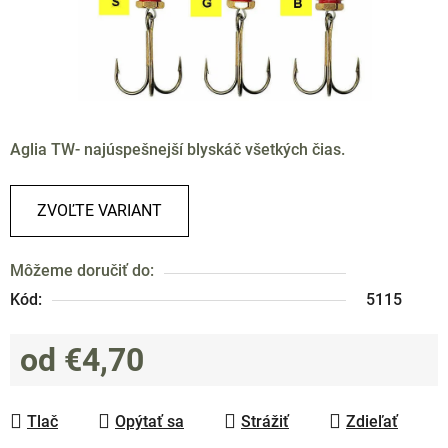
Aglia TW- najúspešnejší blyskáč všetkých čias.
ZVOĽTE VARIANT
Môžeme doručiť do:
Kód:
5115
od
€4,70
Jednotková cena:
Tlač
Opýtať sa
Strážiť
Zdieľať