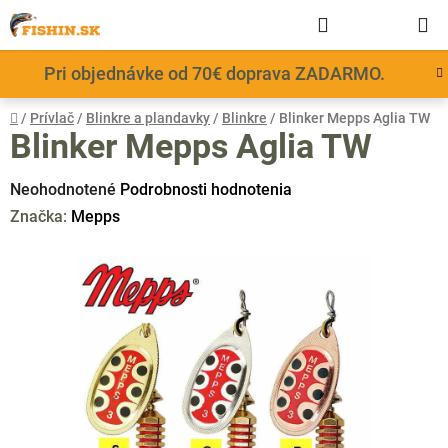
Prejsť
Hľadať
NÁKUP
na
obsah
KOŠÍK
Pri objednávke od 70€ doprava ZADARMO.
Domov
/
Prívlač
/
Blinkre a plandavky
/
Blinkre
/
Blinker Mepps Aglia TW
Blinker Mepps Aglia TW
Priemerné
Neohodnotené
Podrobnosti hodnotenia
hodnotenie
Značka:
Mepps
produktu
je
0,0
z
5
hviezdičiek.