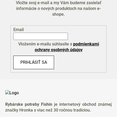
Vložte svoj e-mail a my Vám budeme zasielať
informácie o nových produktoch na našom e-
shope.
Email
Vložením e-mailu súhlasíte s
podmienkami
ochrany osobných údajov
PRIHLÁSIŤ SA
Z
á
p
ä
Rybárske potreby Fishin
je internetový obchod známej
t
značky Hronka s viac než 30 ročnou tradíciou.
i