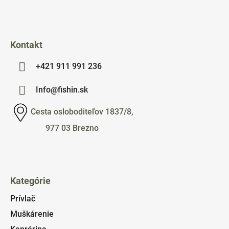
e
Kontakt
+421 911 991 236
Info@fishin.sk
Cesta osloboditeľov 1837/8,
977 03 Brezno
Kategórie
Prívlač
Muškárenie