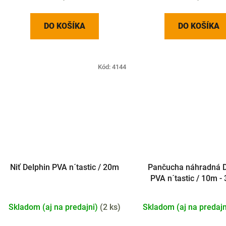
DO KOŠÍKA
DO KOŠÍKA
Kód:
4144
Niť Delphin PVA n´tastic / 20m
Pančucha náhradná D
PVA n´tastic / 10m 
Skladom (aj na predajni)
(
2 ks
)
Skladom (aj na predaj