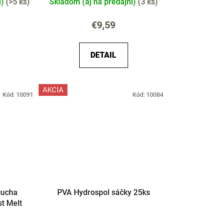
i)
(
>5 ks
)
Skladom (aj na predajni)
(
3 ks
)
€9,59
DETAIL
AKCIA
Kód:
10091
Kód:
10084
čucha
PVA Hydrospol sáčky 25ks
t Melt