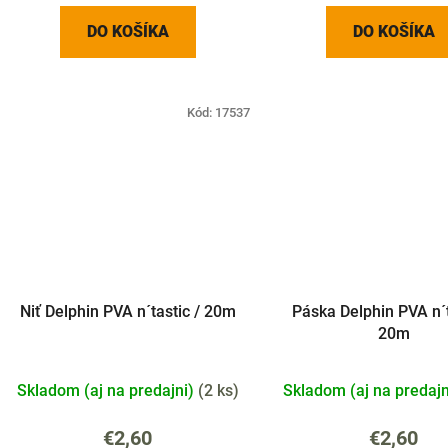
DO KOŠÍKA
DO KOŠÍKA
Kód:
17537
Niť Delphin PVA n´tastic / 20m
Páska Delphin PVA n´t
20m
Skladom (aj na predajni)
(
2 ks
)
Skladom (aj na predaj
€2,60
€2,60