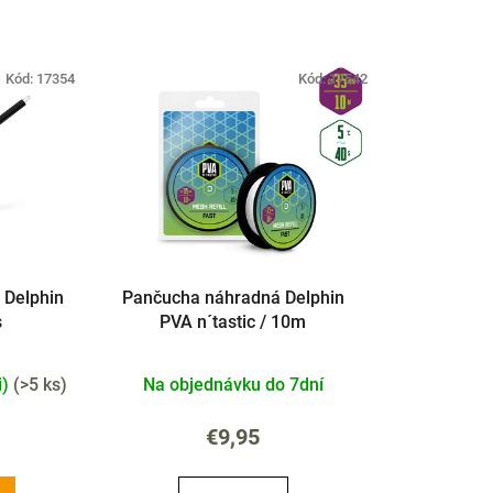
a
d
e
Kód:
17354
Kód:
17542
n
i
e
p
r
o
d
u
 Delphin
Pančucha náhradná Delphin
k
s
PVA n´tastic / 10m
t
o
i)
(
>5 ks
)
Na objednávku do 7dní
v
€9,95