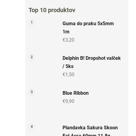
Top 10 produktov
Guma do praku 5x5mm
1m
€3,20
Delphin B! Dropshot valček
/ 5ks
€1,50
Blue Ribbon
€9,90
Plandavka Sakura Skoon
Fat Area 60mm 11.8g