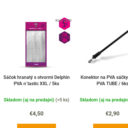
V
Kód:
2370
ý
p
s
p
r
o
Sáčok hranatý s otvormi Delphin
Konektor na PVA sáčky
d
PVA n´tastic XXL / 5ks
PVA TUBE / 6k
u
k
Skladom (aj na predajni)
(
>5 ks
)
Skladom (aj na predajn
t
o
€4,50
€2,90
v