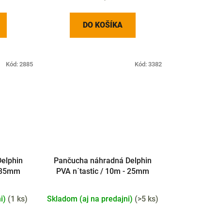
DO KOŠÍKA
Kód:
2885
Kód:
3382
elphin
Pančucha náhradná Delphin
- 35mm
PVA n´tastic / 10m - 25mm
ni)
(
1 ks
)
Skladom (aj na predajni)
(
>5 ks
)