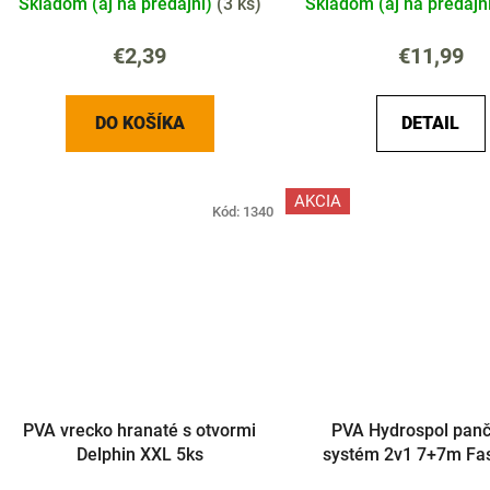
Skladom (aj na predajni)
(
3 ks
)
Skladom (aj na predajn
€2,39
€11,99
DO KOŠÍKA
DETAIL
AKCIA
Kód:
1340
PVA vrecko hranaté s otvormi
PVA Hydrospol pan
Delphin XXL 5ks
systém 2v1 7+7m Fas