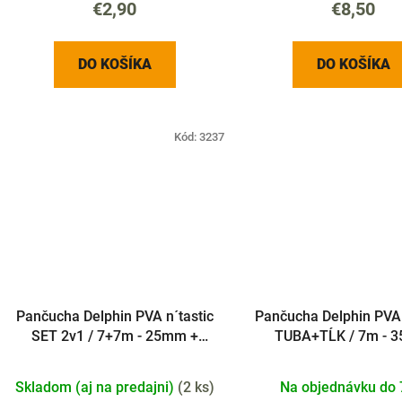
€2,90
€8,50
DO KOŠÍKA
DO KOŠÍKA
Kód:
3237
Pančucha Delphin PVA n´tastic
Pančucha Delphin PVA 
SET 2v1 / 7+7m - 25mm +
TUBA+TĹK / 7m - 
35mm
Skladom (aj na predajni)
(
2 ks
)
Na objednávku do 