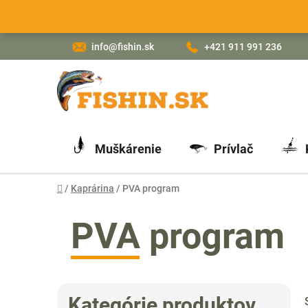
Prejsť
na
obsah
info@fishin.sk
+421 911 991 236
Muškárenie
Prívlač
Domov
/
Kaprárina
/
PVA program
PVA program
B