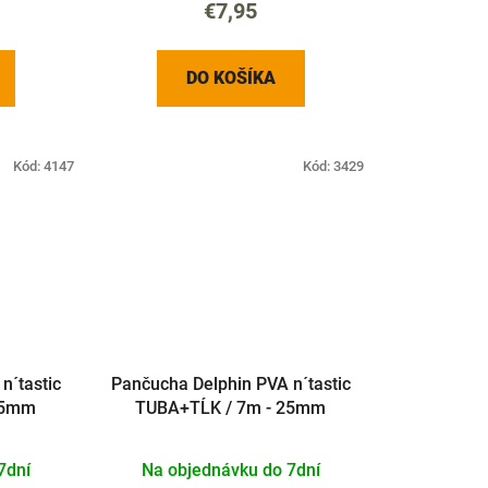
€7,95
DO KOŠÍKA
Kód:
4147
Kód:
3429
n´tastic
Pančucha Delphin PVA n´tastic
35mm
TUBA+TĹK / 7m - 25mm
7dní
Na objednávku do 7dní