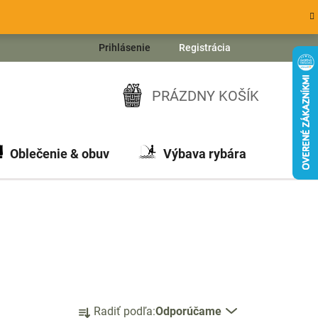
Prihlásenie
Registrácia
PRÁZDNY KOŠÍK
NÁKUPNÝ
KOŠÍK
Oblečenie & obuv
Výbava rybára
Ch
R
Radiť podľa:
Odporúčame