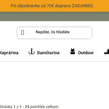
Pri objednávke od 70€ doprava ZADARMO.
Kaprárina
Sumčiarina
Outdoor
Stránka
1
z
1
-
24
položiek celkom