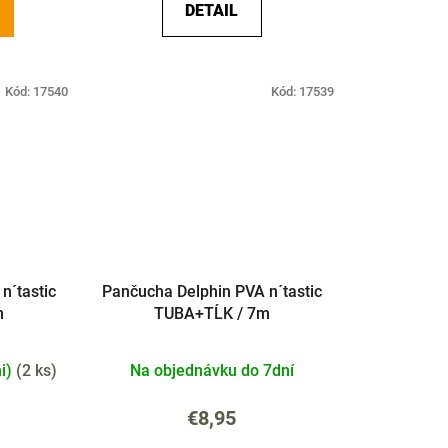
DETAIL
Kód:
17540
Kód:
17539
n´tastic
Pančucha Delphin PVA n´tastic
m
TUBA+TĹK / 7m
ni)
(
2 ks
)
Na objednávku do 7dní
€8,95