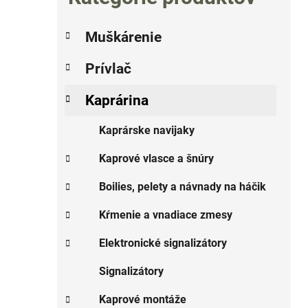
o
č
K
Preskočiť
n
Muškárenie
a
kategórie
ý
t
Prívlač
p
e
g
a
Kaprárina
i
ó
n
r
e
Kaprárske navijaky
i
l
e
Kaprové vlasce a šnúry
Boilies, pelety a návnady na háčik
Kŕmenie a vnadiace zmesy
Elektronické signalizátory
Signalizátory
Kaprové montáže