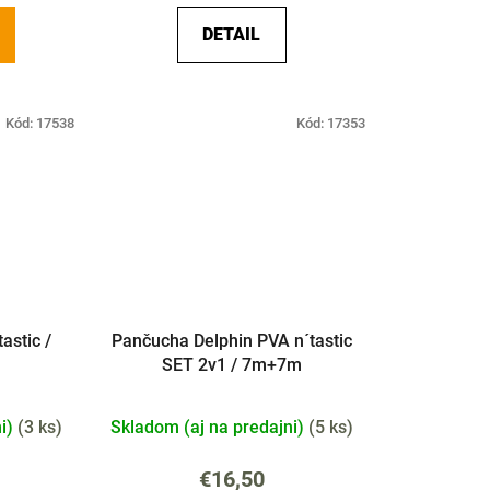
DETAIL
Kód:
17538
Kód:
17353
astic /
Pančucha Delphin PVA n´tastic
SET 2v1 / 7m+7m
ni)
(
3 ks
)
Skladom (aj na predajni)
(
5 ks
)
€16,50