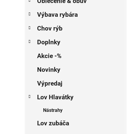
Oblečenie & obuv
Výbava rybára
Chov rýb
Doplnky
Akcie -%
Novinky
Výpredaj
Lov Hlavátky
Nástrahy
Lov zubáča