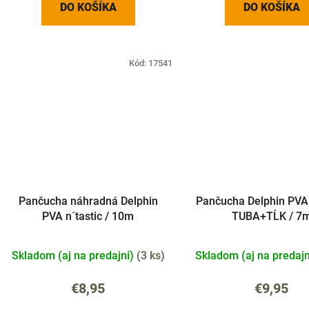
DO KOŠÍKA
DO KOŠÍKA
Kód:
17541
Pančucha náhradná Delphin
Pančucha Delphin PVA 
PVA n´tastic / 10m
TUBA+TĹK / 7
Skladom (aj na predajni)
(
3 ks
)
Skladom (aj na predaj
€8,95
€9,95