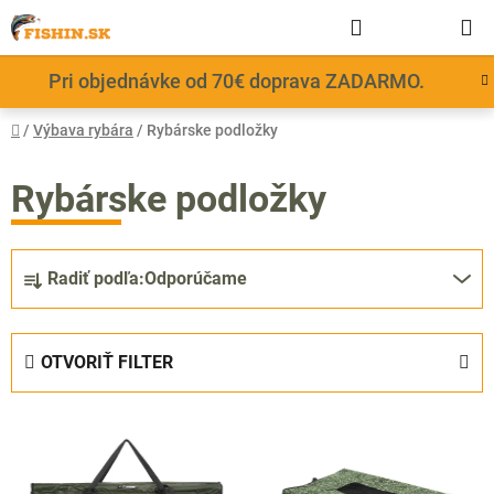
Prejsť
Hľadať
NÁKUP
na
obsah
KOŠÍK
Pri objednávke od 70€ doprava ZADARMO.
Domov
/
Výbava rybára
/
Rybárske podložky
Rybárske podložky
R
Radiť podľa:
Odporúčame
a
d
e
OTVORIŤ FILTER
n
i
V
e
ý
p
p
r