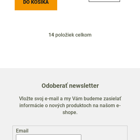
DO KOŠÍKA
14
položiek celkom
O
v
l
á
d
a
c
Odoberať newsletter
i
e
Vložte svoj e-mail a my Vám budeme zasielať
p
informácie o nových produktoch na našom e-
r
shope.
v
k
y
Email
v