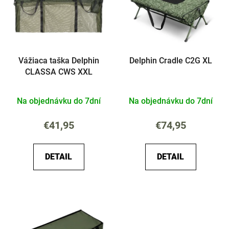
i
o
s
d
p
u
r
k
Vážiaca taška Delphin
Delphin Cradle C2G XL
o
t
CLASSA CWS XXL
d
o
u
v
Na objednávku do 7dní
Na objednávku do 7dní
k
t
€41,95
€74,95
o
v
DETAIL
DETAIL