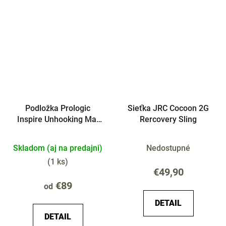
Podložka Prologic
Sieťka JRC Cocoon 2G
Inspire Unhooking Mat
Rercovery Sling
W/sides
Skladom (aj na predajni)
Nedostupné
(
1 ks
)
€49,90
€89
od
DETAIL
DETAIL