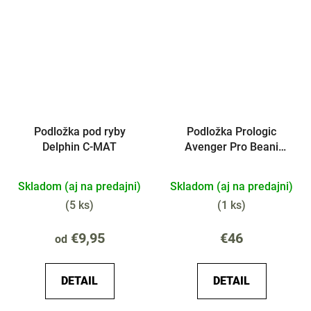
Podložka pod ryby
Podložka Prologic
Delphin C-MAT
Avenger Pro Beani
Unhooking Mat
Skladom (aj na predajni)
Skladom (aj na predajni)
(
5 ks
)
(
1 ks
)
€9,95
€46
od
DETAIL
DETAIL