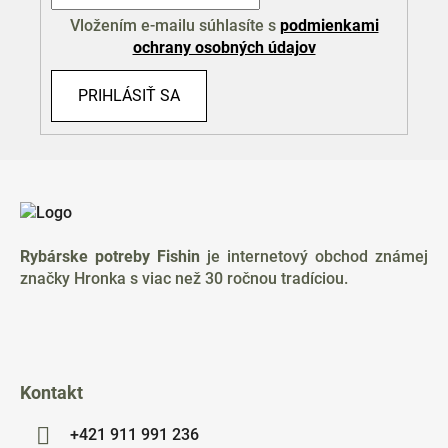
ý
p
Vložením e-mailu súhlasíte s
podmienkami
i
ochrany osobných údajov
s
u
PRIHLÁSIŤ SA
Z
á
p
ä
Rybárske potreby Fishin
je internetový obchod známej
t
značky Hronka s viac než 30 ročnou tradíciou.
i
e
Kontakt
+421 911 991 236