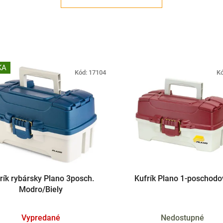
KA
Kód:
17104
K
rík rybársky Plano 3posch.
Kufrík Plano 1-poschodo
Modro/Biely
Vypredané
Nedostupné