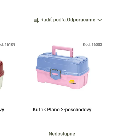
R
Radiť podľa:
Odporúčame
a
d
e
ód:
16109
Kód:
16003
n
i
e
p
r
o
d
u
k
vý
Kufrík Plano 2-poschodový
t
o
v
Nedostupné