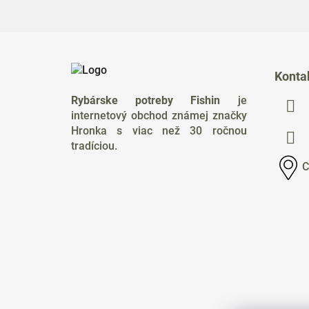
Z
á
Konta
p
Rybárske potreby Fishin
je
ä
internetový obchod známej značky
t
Hronka s viac než 30 ročnou
i
tradíciou.
e
C