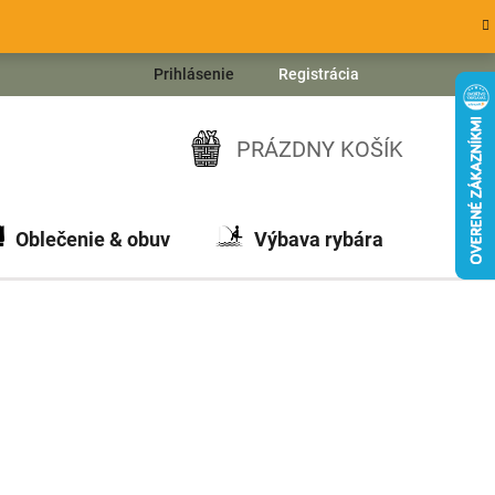
Prihlásenie
Registrácia
PRÁZDNY KOŠÍK
NÁKUPNÝ
KOŠÍK
Oblečenie & obuv
Výbava rybára
Ch