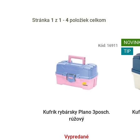
Stránka
1
z
1
-
4
položiek celkom
V
NOVIN
ý
Kód:
16911
TIP
p
i
s
p
r
o
d
u
Kufrík rybársky Plano 3posch.
Kuf
rúžový
k
t
o
Vypredané