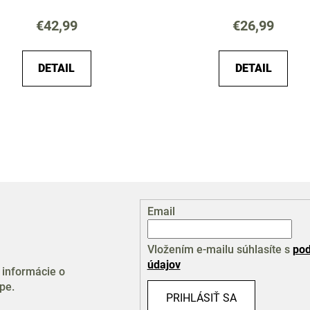
€42,99
€26,99
DETAIL
DETAIL
O
v
l
á
d
a
Email
c
i
e
Vložením e-mailu súhlasíte s
pod
p
údajov
 informácie o
r
pe.
v
PRIHLÁSIŤ SA
k