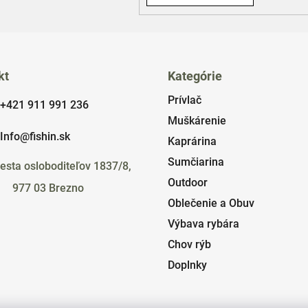
y
v
ý
p
i
kt
Kategórie
s
Prívlač
u
+421 911 991 236
Muškárenie
Info@fishin.sk
Kaprárina
Sumčiarina
esta osloboditeľov 1837/8,
Outdoor
977 03 Brezno
Oblečenie a Obuv
Výbava rybára
Chov rýb
Doplnky