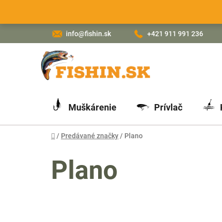
Prejsť
na
obsah
info@fishin.sk
+421 911 991 236
Muškárenie
Prívlač
Domov
/
Predávané značky
/
Plano
Plano