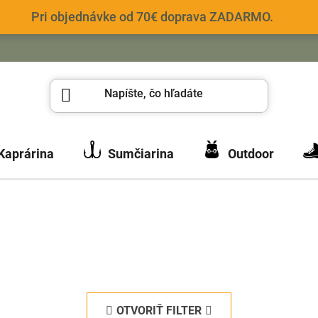
Pri objednávke od 70€ doprava ZADARMO.
Kaprárina
Sumčiarina
Outdoor
OTVORIŤ FILTER