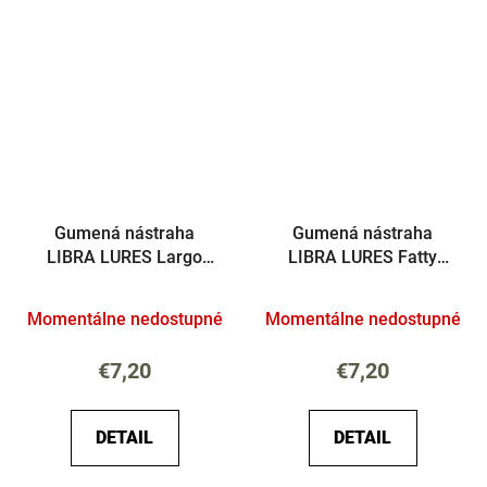
Gumená nástraha
Gumená nástraha
LIBRA LURES Largo
LIBRA LURES Fatty
30mm Krill
D'Worm Tournament
55mm Syr
Momentálne nedostupné
Momentálne nedostupné
€7,20
€7,20
DETAIL
DETAIL