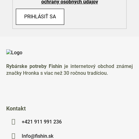
ochrany osobných údajov
PRIHLÁSIŤ SA
Z
á
p
ä
Rybárske potreby Fishin
je internetový obchod známej
t
značky Hronka s viac než 30 ročnou tradíciou.
i
e
Kontakt
+421 911 991 236
Info@fishin.sk