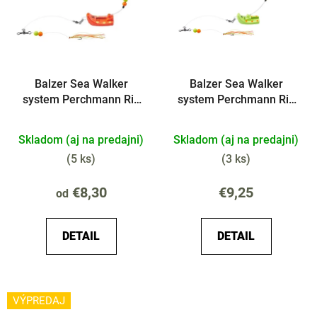
i
o
s
d
p
u
r
k
Balzer Sea Walker
Balzer Sea Walker
o
t
system Perchmann Rig
system Perchmann Rig
d
o
Platt červeno žltý
Platt
u
v
Skladom (aj na predajni)
Skladom (aj na predajni)
k
t
(
5 ks
)
(
3 ks
)
o
€8,30
€9,25
od
v
DETAIL
DETAIL
VÝPREDAJ