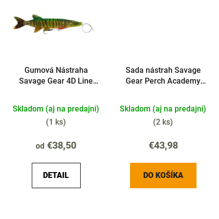
Gumová Nástraha
Sada nástrah Savage
Savage Gear 4D Line
Gear Perch Academy
Thru Pike
Kit MIX 32ks
Skladom (aj na predajni)
Skladom (aj na predajni)
(
1 ks
)
(
2 ks
)
€38,50
€43,98
od
DETAIL
DO KOŠÍKA