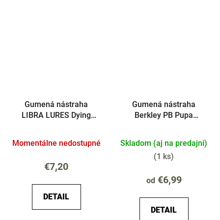
Gumená nástraha
Gumená nástraha
LIBRA LURES Dying
Berkley PB Pupa
Worm 70mm Krill
Cesnak 3.5cm
Momentálne nedostupné
Skladom (aj na predajni)
(
1 ks
)
€7,20
€6,99
od
DETAIL
DETAIL