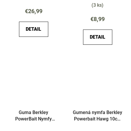
(
3 ks
)
€26,99
€8,99
DETAIL
DETAIL
Guma Berkley
Gumená nymfa Berkley
PowerBait Nymfy
Powerbait Hawg 10cm
Sparkle 3cm 12ks v
8ks