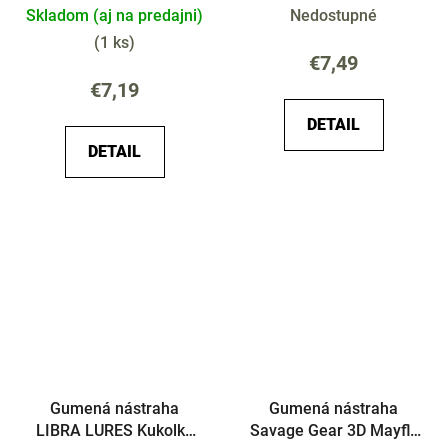
poháriku
Skladom (aj na predajni)
Nedostupné
(
1 ks
)
€7,49
€7,19
DETAIL
DETAIL
Gumená nástraha
Gumená nástraha
LIBRA LURES Kukolka
Savage Gear 3D Mayfly