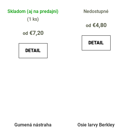
27mm Syr
5cm 8ks
Skladom (aj na predajni)
Nedostupné
(
1 ks
)
€4,80
od
€7,20
od
DETAIL
DETAIL
Gumená nástraha
Osie larvy Berkley