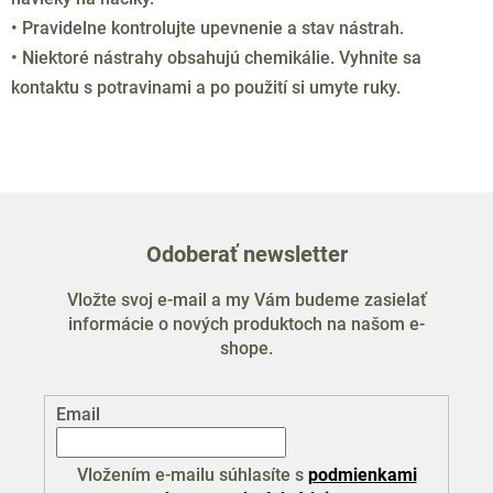
i
• Pravidelne kontrolujte upevnenie a stav nástrah.
e
• Niektoré nástrahy obsahujú chemikálie. Vyhnite sa
p
kontaktu s potravinami a po použití si umyte ruky.
r
v
k
y
v
ý
p
Odoberať newsletter
i
s
Vložte svoj e-mail a my Vám budeme zasielať
u
informácie o nových produktoch na našom e-
shope.
Email
Vložením e-mailu súhlasíte s
podmienkami