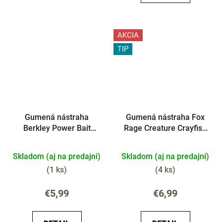
AKCIA
TIP
Gumená nástraha
Gumená nástraha Fox
Berkley Power Bait
Rage Creature Crayfish
Sparkle Honey Worm
7cm 6ks
Banán
Skladom (aj na predajni)
Skladom (aj na predajni)
(
1 ks
)
(
4 ks
)
€5,99
€6,99