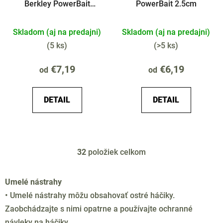
Berkley PowerBait
PowerBait 2.5cm
Nymfy 2.5cm
Skladom (aj na predajni)
Skladom (aj na predajni)
(
5 ks
)
(
>5 ks
)
€7,19
€6,19
od
od
DETAIL
DETAIL
32
položiek celkom
O
v
l
Umelé nástrahy
á
• Umelé nástrahy môžu obsahovať ostré háčiky.
d
Zaobchádzajte s nimi opatrne a používajte ochranné
a
c
návleky na háčiky.