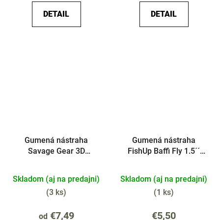
DETAIL
DETAIL
Gumená nástraha
Gumená nástraha
Savage Gear 3D
FishUp Baffi Fly 1.5´´
Crayfish Rattling 5.5cm
10ks
1.6g 8ks v bal.
Skladom (aj na predajni)
Skladom (aj na predajni)
(
3 ks
)
(
1 ks
)
€7,49
€5,50
od