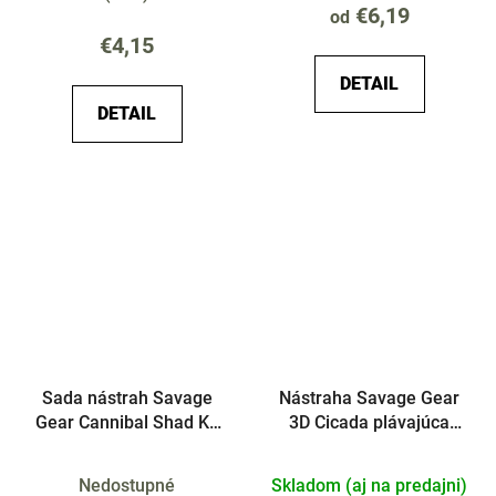
€6,19
od
€4,15
DETAIL
DETAIL
Sada nástrah Savage
Nástraha Savage Gear
Gear Cannibal Shad Kit
3D Cicada plávajúca
MIX 36ks
3.3cm 3.5g
Nedostupné
Skladom (aj na predajni)