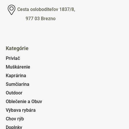
Cesta osloboditeľov 1837/8,
977 03 Brezno
Kategórie
Prívlač
Muškárenie
Kaprárina
Sumčiarina
Outdoor
Oblečenie a Obuv
Výbava rybára
Chov rýb
Doplnky