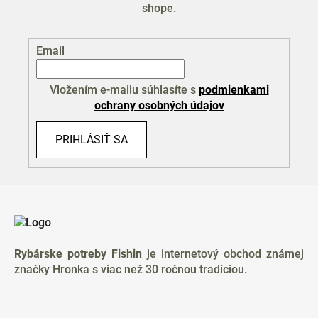
shope.
Email
Vložením e-mailu súhlasíte s
podmienkami
ochrany osobných údajov
PRIHLÁSIŤ SA
Z
á
p
ä
Rybárske potreby Fishin
je internetový obchod známej
t
značky Hronka s viac než 30 ročnou tradíciou.
i
e