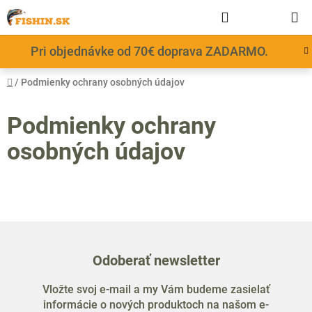
Prejsť
Hľadať
NÁKUP
na
obsah
KOŠÍK
Pri objednávke od 70€ doprava ZADARMO.
Domov
/
Podmienky ochrany osobných údajov
Podmienky ochrany
osobných údajov
Odoberať newsletter
Vložte svoj e-mail a my Vám budeme zasielať
informácie o nových produktoch na našom e-