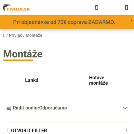
Prejsť
Hľadať
NÁKUP
na
obsah
KOŠÍK
Pri objednávke od 70€ doprava ZADARMO.
Domov
/
Prívlač
/
Montáže
Montáže
Hotové
Lanká
montáže
R
Radiť podľa:
Odporúčame
a
d
e
OTVORIŤ FILTER