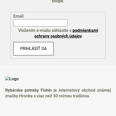
shope.
Email
Vložením e-mailu súhlasíte s
podmienkami
ochrany osobných údajov
PRIHLÁSIŤ SA
Z
á
p
ä
Rybárske potreby Fishin
je internetový obchod známej
t
značky Hronka s viac než 30 ročnou tradíciou.
i
e