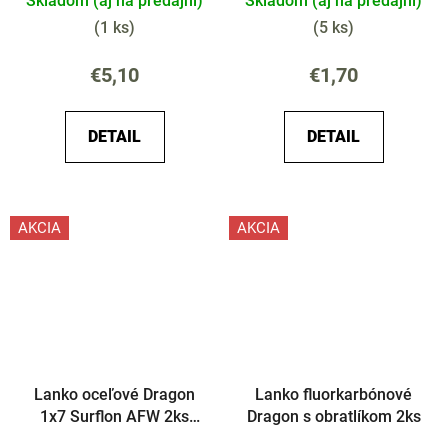
Skladom (aj na predajni)
Skladom (aj na predajni)
(
1 ks
)
(
5 ks
)
€5,10
€1,70
DETAIL
DETAIL
AKCIA
AKCIA
Lanko oceľové Dragon
Lanko fluorkarbónové
1x7 Surflon AFW 2ks
Dragon s obratlíkom 2ks
Light