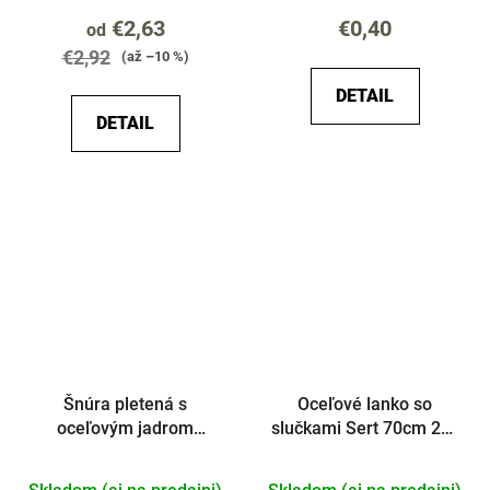
€2,63
€0,40
od
€2,92
(až –10 %)
DETAIL
DETAIL
Šnúra pletená s
Oceľové lanko so
oceľovým jadrom
slučkami Sert 70cm 2ks
Aramid MAX 5m čierna
v bal.