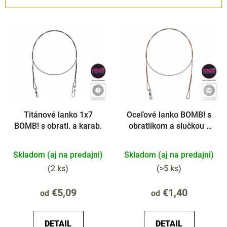
n
i
V
e
ý
p
p
r
i
o
s
d
p
u
r
k
Titánové lanko 1x7
Oceľové lanko BOMB! s
o
t
BOMB! s obratl. a karab.
obratlíkom a slučkou /
d
o
49 vlákien
u
v
Skladom (aj na predajni)
Skladom (aj na predajni)
k
t
(
2 ks
)
(
>5 ks
)
o
€5,09
€1,40
od
od
v
DETAIL
DETAIL