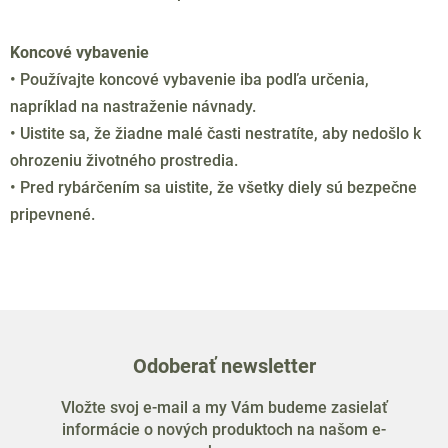
O
v
l
Koncové vybavenie
á
• Používajte koncové vybavenie iba podľa určenia,
d
napríklad na nastraženie návnady.
a
c
• Uistite sa, že žiadne malé časti nestratíte, aby nedošlo k
i
ohrozeniu životného prostredia.
e
• Pred rybárčením sa uistite, že všetky diely sú bezpečne
p
pripevnené.
r
v
k
y
v
ý
p
Odoberať newsletter
i
s
Vložte svoj e-mail a my Vám budeme zasielať
u
informácie o nových produktoch na našom e-