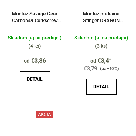
Montáž Savage Gear
Montáž prídavná
Carbon49 Corkscrew
Stinger DRAGON
Stinger 2ks 1x
Surfstrand 2ks
Skladom (aj na predajni)
Skladom (aj na predajni)
(
4 ks
)
(
3 ks
)
€3,86
€3,41
od
od
€3,79
(až –10 %)
DETAIL
DETAIL
AKCIA