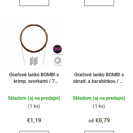
Oceľové lanko BOMB! s
Oceľové lanko BOMB! s
krimp. svorkami / 7
obratl. a karabínkou / 49
vlákien
vlákien
Skladom (aj na predajni)
Skladom (aj na predajni)
(
1 ks
)
(
1 ks
)
€1,19
€0,79
od