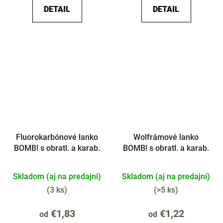
DETAIL
DETAIL
Fluorokarbónové lanko
Wolfrámové lanko
BOMB! s obratl. a karab.
BOMB! s obratl. a karab.
Skladom (aj na predajni)
Skladom (aj na predajni)
(
3 ks
)
(
>5 ks
)
€1,83
€1,22
od
od