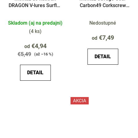
DRAGON V-lures Surflon
Carbon49 Corkscrew
2háčiky
Stinger 2ks 2x
Skladom (aj na predajni)
Nedostupné
(
4 ks
)
€7,49
od
€4,94
od
€5,49
(až –16 %)
DETAIL
DETAIL
AKCIA