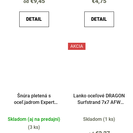
€9,45
€4,75
od
DETAIL
DETAIL
AKCIA
Šnúra pletená s
Lanko oceľové DRAGON
oceľ.jadrom Expert
Surfstrand 7x7 AFW
Aramid Steel 5m
Classic 2ks
Skladom (aj na predajni)
Skladom
(
1 ks
)
(
3 ks
)