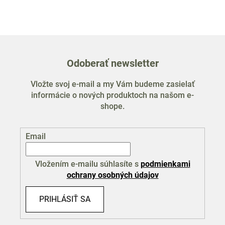
l
á
d
a
c
Odoberať newsletter
i
e
Vložte svoj e-mail a my Vám budeme zasielať
p
informácie o nových produktoch na našom e-
r
shope.
v
k
y
Email
v
ý
p
Vložením e-mailu súhlasíte s
podmienkami
i
ochrany osobných údajov
s
u
PRIHLÁSIŤ SA