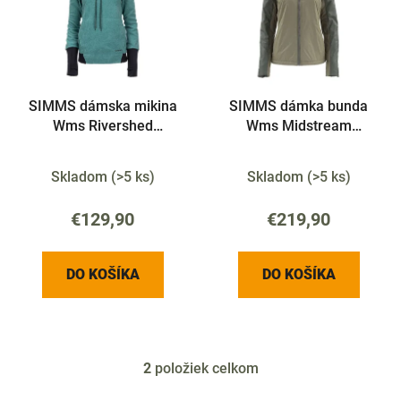
i
o
s
d
p
u
r
k
SIMMS dámska mikina
SIMMS dámka bunda
o
t
Wms Rivershed
Wms Midstream
d
o
Sweater Avalon Teal XL
Insulated Jkt Loden XL
u
v
Skladom
(
>5 ks
)
Skladom
(
>5 ks
)
k
t
€129,90
€219,90
o
v
DO KOŠÍKA
DO KOŠÍKA
2
položiek celkom
O
v