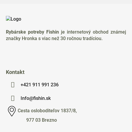
Z
á
p
ä
Rybárske potreby Fishin
je internetový obchod známej
t
značky Hronka s viac než 30 ročnou tradíciou.
i
e
Kontakt
+421 911 991 236
Info@fishin.sk
Cesta osloboditeľov 1837/8,
977 03 Brezno