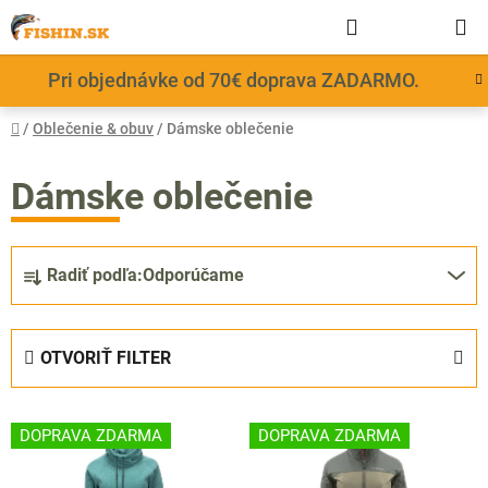
Prejsť
Hľadať
NÁKUP
na
obsah
KOŠÍK
Pri objednávke od 70€ doprava ZADARMO.
Domov
/
Oblečenie & obuv
/
Dámske oblečenie
Dámske oblečenie
R
Radiť podľa:
Odporúčame
a
d
e
OTVORIŤ FILTER
n
i
V
e
DOPRAVA ZDARMA
DOPRAVA ZDARMA
ý
p
p
r