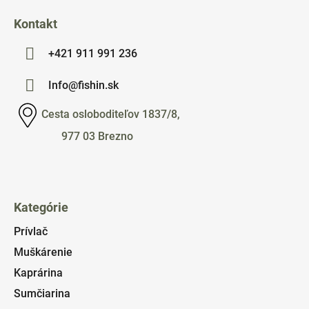
Kontakt
+421 911 991 236
Info@fishin.sk
Cesta osloboditeľov 1837/8,
977 03 Brezno
Kategórie
Prívlač
Muškárenie
Kaprárina
Sumčiarina