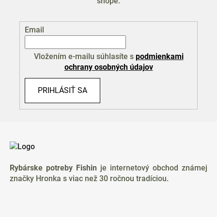
shope.
Email
Vložením e-mailu súhlasíte s
podmienkami
ochrany osobných údajov
PRIHLÁSIŤ SA
Z
á
p
ä
Rybárske potreby Fishin
je internetový obchod známej
t
značky Hronka s viac než 30 ročnou tradíciou.
i
e