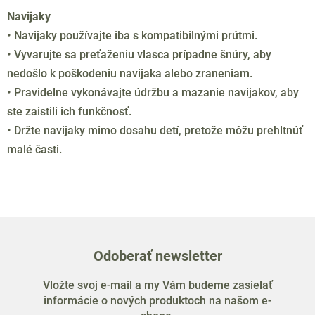
l
Navijaky
á
• Navijaky používajte iba s kompatibilnými prútmi.
d
• Vyvarujte sa preťaženiu vlasca prípadne šnúry, aby
a
c
nedošlo k poškodeniu navijaka alebo zraneniam.
i
• Pravidelne vykonávajte údržbu a mazanie navijakov, aby
e
ste zaistili ich funkčnosť.
p
• Držte navijaky mimo dosahu detí, pretože môžu prehltnúť
r
malé časti.
v
k
y
v
ý
p
i
Odoberať newsletter
s
u
Vložte svoj e-mail a my Vám budeme zasielať
informácie o nových produktoch na našom e-