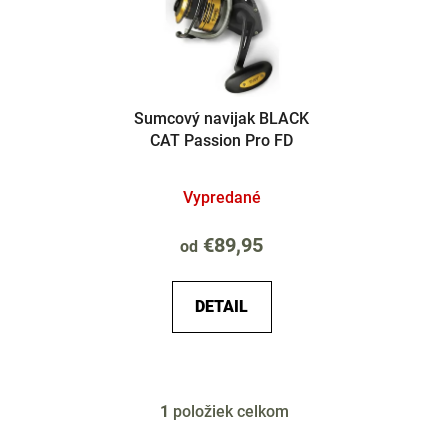
i
o
s
d
p
u
r
k
Sumcový navijak BLACK
o
t
CAT Passion Pro FD
d
o
u
v
Vypredané
k
t
€89,95
od
o
v
DETAIL
1
položiek celkom
O
v