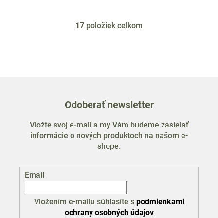
17
položiek celkom
O
v
l
á
d
a
c
Odoberať newsletter
i
e
Vložte svoj e-mail a my Vám budeme zasielať
p
informácie o nových produktoch na našom e-
r
shope.
v
k
y
Email
v
ý
p
Vložením e-mailu súhlasíte s
podmienkami
i
ochrany osobných údajov