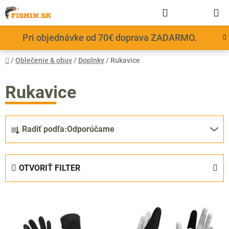
Prejsť
Hľadať
NÁKUP
na
obsah
KOŠÍK
Pri objednávke od 70€ doprava ZADARMO.
Domov
/
Oblečenie & obuv
/
Doplnky
/
Rukavice
Rukavice
R
Radiť podľa:
Odporúčame
a
d
e
OTVORIŤ FILTER
n
i
V
e
ý
p
p
r