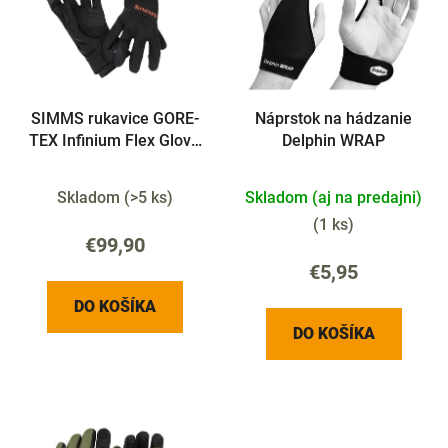
i
o
s
d
p
u
r
k
SIMMS rukavice GORE-
Náprstok na hádzanie
o
t
TEX Infinium Flex Glove
Delphin WRAP
d
o
Black L
u
v
Skladom
(
>5 ks
)
Skladom (aj na predajni)
k
t
(
1 ks
)
€99,90
o
€5,95
v
DO KOŠÍKA
DO KOŠÍKA