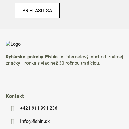
s
u
PRIHLÁSIŤ SA
Z
á
p
ä
Rybárske potreby Fishin
je internetový obchod známej
t
značky Hronka s viac než 30 ročnou tradíciou.
i
e
Kontakt
+421 911 991 236
Info@fishin.sk