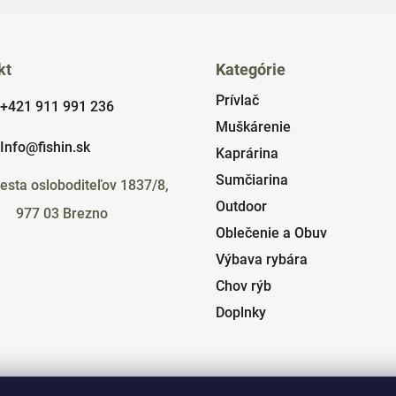
kt
Kategórie
Prívlač
+421 911 991 236
Muškárenie
Info@fishin.sk
Kaprárina
Sumčiarina
esta osloboditeľov 1837/8,
Outdoor
977 03 Brezno
Oblečenie a Obuv
Výbava rybára
Chov rýb
Doplnky