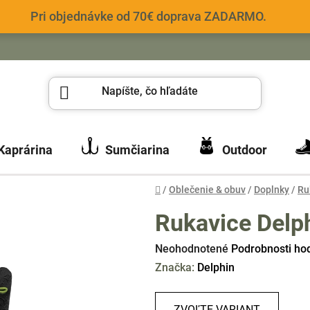
Pri objednávke od 70€ doprava ZADARMO.
Kaprárina
Sumčiarina
Outdoor
Domov
/
Oblečenie & obuv
/
Doplnky
/
Ru
Rukavice Delp
Priemerné
Neohodnotené
Podrobnosti ho
hodnotenie
Značka:
Delphin
produktu
je
ZVOĽTE VARIANT