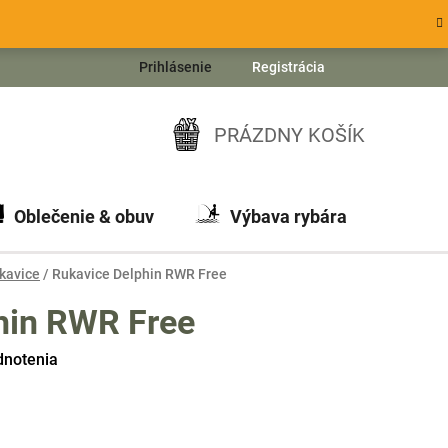
Prihlásenie
Registrácia
PRÁZDNY KOŠÍK
NÁKUPNÝ
KOŠÍK
Oblečenie & obuv
Výbava rybára
Ch
kavice
/
Rukavice Delphin RWR Free
hin RWR Free
dnotenia