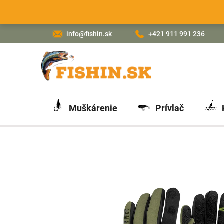
Prejsť
na
obsah
info@fishin.sk
+421 911 991 236
Muškárenie
Prívlač