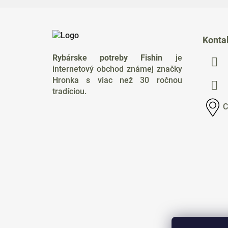
Z
á
Konta
p
Rybárske potreby Fishin
je
ä
internetový obchod známej značky
t
Hronka s viac než 30 ročnou
i
tradíciou.
e
C