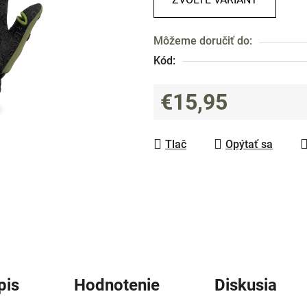
0,0
z
Môžeme doručiť do:
5
Kód:
hviezdičiek.
€15,95
Jednotková cena:
Tlač
Opýtať sa
pis
Hodnotenie
Diskusia