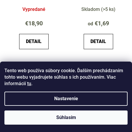
Vypredané
Skladom
(
>5 ks
)
€18,90
€1,69
od
DETAIL
DETAIL
Tento web používa súbory cookie. Ďalším prechádzaním
tohto webu vyjadrujete súhlas s ich používaním. Viac
informácií
tu
.
Nastavenie
Krabica Delphin TBX
Krabička na pufy 4-
Súhlasím
Duo 185-5P EVA
dielna