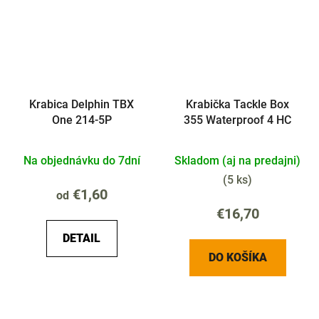
Krabica Delphin TBX
Krabička Tackle Box
One 214-5P
355 Waterproof 4 HC
Na objednávku do 7dní
Skladom (aj na predajni)
(
5 ks
)
€1,60
od
€16,70
DETAIL
DO KOŠÍKA