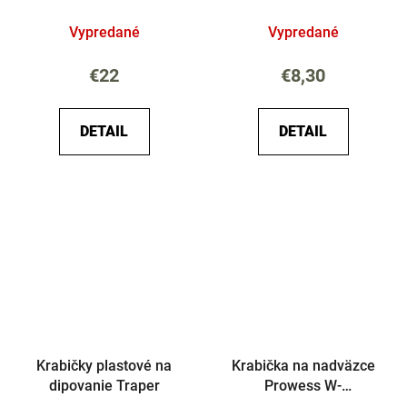
Excellence
Vypredané
Vypredané
€22
€8,30
DETAIL
DETAIL
Krabičky plastové na
Krabička na nadväzce
dipovanie Traper
Prowess W-
Tools&Tackle