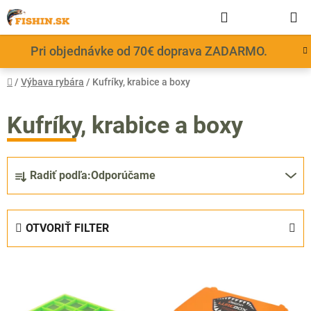
Prejsť
Hľadať
NÁKUP
na
obsah
KOŠÍK
Pri objednávke od 70€ doprava ZADARMO.
Domov
/
Výbava rybára
/
Kufríky, krabice a boxy
Kufríky, krabice a boxy
R
Radiť podľa:
Odporúčame
a
d
e
OTVORIŤ FILTER
n
i
V
e
ý
p
p
r