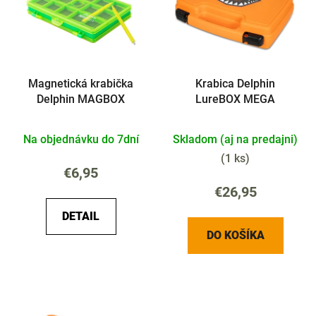
i
o
s
d
p
u
r
k
Magnetická krabička
Krabica Delphin
o
t
Delphin MAGBOX
LureBOX MEGA
d
o
u
v
Na objednávku do 7dní
Skladom (aj na predajni)
k
t
(
1 ks
)
€6,95
o
€26,95
v
DETAIL
DO KOŠÍKA