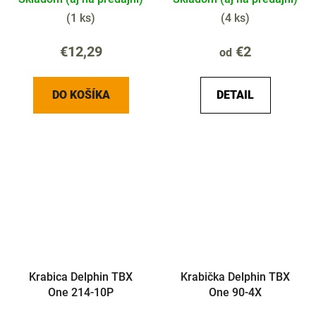
(
1 ks
)
(
4 ks
)
€12,29
€2
od
DO KOŠÍKA
DETAIL
Krabica Delphin TBX
Krabička Delphin TBX
One 214-10P
One 90-4X