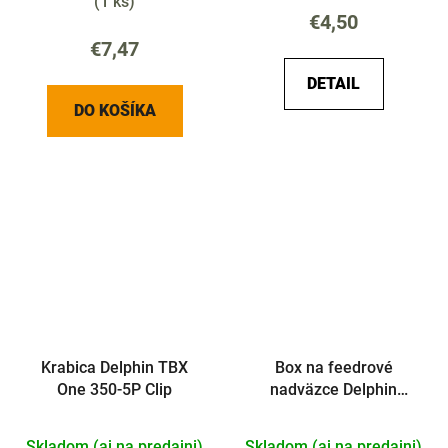
(
1 ks
)
€4,50
€7,47
DETAIL
DO KOŠÍKA
Krabica Delphin TBX
Box na feedrové
One 350-5P Clip
nadväzce Delphin
ATOMA
Skladom (aj na predajni)
Skladom (aj na predajni)