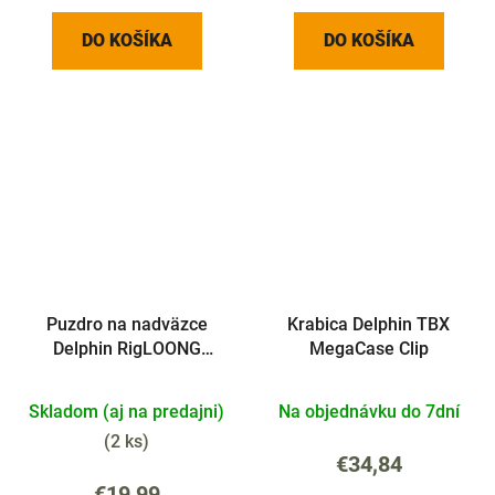
DO KOŠÍKA
DO KOŠÍKA
Puzdro na nadväzce
Krabica Delphin TBX
Delphin RigLOONG
MegaCase Clip
SPACE C2G
Skladom (aj na predajni)
Na objednávku do 7dní
(
2 ks
)
€34,84
€19,99