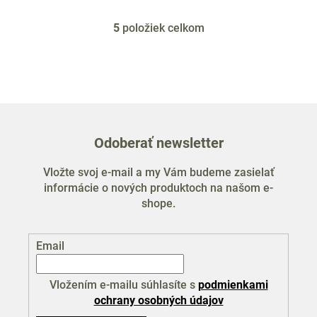
5
položiek celkom
O
v
l
á
d
a
c
Odoberať newsletter
i
e
Vložte svoj e-mail a my Vám budeme zasielať
p
informácie o nových produktoch na našom e-
r
shope.
v
k
y
Email
v
ý
p
Vložením e-mailu súhlasíte s
podmienkami
i
ochrany osobných údajov
s