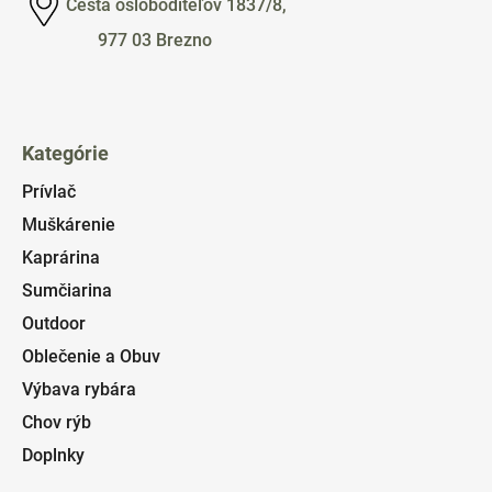
Cesta osloboditeľov 1837/8,
977 03 Brezno
Kategórie
Prívlač
Muškárenie
Kaprárina
Sumčiarina
Outdoor
Oblečenie a Obuv
Výbava rybára
Chov rýb
Doplnky