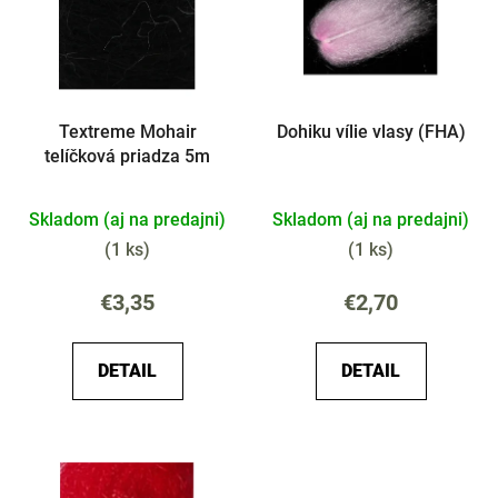
i
o
s
d
p
u
r
k
Textreme Mohair
Dohiku vílie vlasy (FHA)
o
t
telíčková priadza 5m
d
o
u
v
Skladom (aj na predajni)
Skladom (aj na predajni)
k
t
(
1 ks
)
(
1 ks
)
o
€3,35
€2,70
v
DETAIL
DETAIL