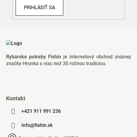
u
PRIHLÁSIŤ SA
Z
á
p
ä
Rybárske potreby Fishin
je internetový obchod známej
t
značky Hronka s viac než 30 ročnou tradíciou.
i
e
Kontakt
+421 911 991 236
Info@fishin.sk