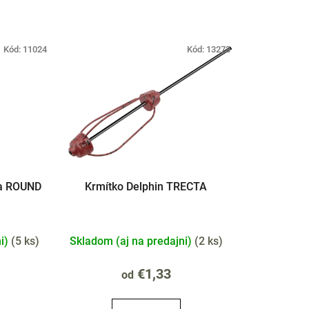
a
d
e
Kód:
11024
Kód:
13273
n
i
e
p
r
o
d
u
ma ROUND
Krmítko Delphin TRECTA
k
t
o
ni)
(
5 ks
)
Skladom (aj na predajni)
(
2 ks
)
v
€1,33
od