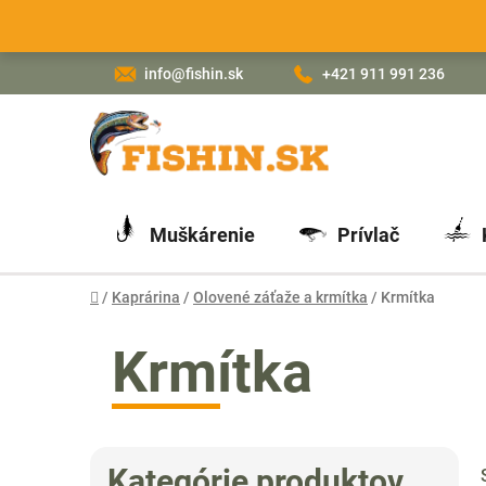
Prejsť
na
obsah
info@fishin.sk
+421 911 991 236
Muškárenie
Prívlač
Domov
/
Kaprárina
/
Olovené záťaže a krmítka
/
Krmítka
Krmítka
B