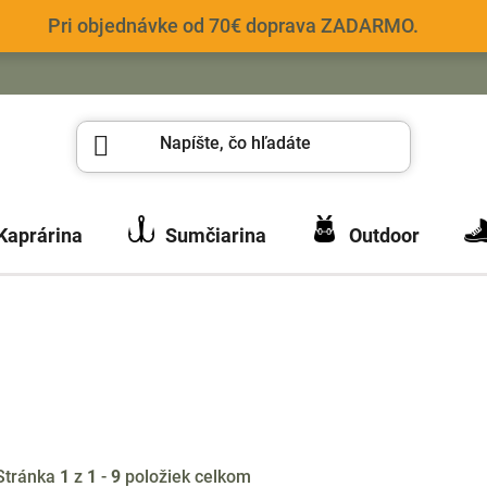
Pri objednávke od 70€ doprava ZADARMO.
Kaprárina
Sumčiarina
Outdoor
Stránka
1
z
1
-
9
položiek celkom