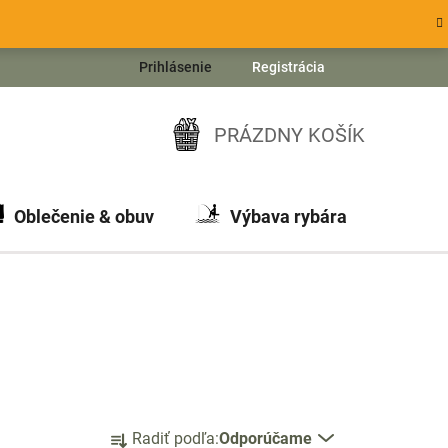
Prihlásenie
Registrácia
PRÁZDNY KOŠÍK
NÁKUPNÝ
KOŠÍK
Oblečenie & obuv
Výbava rybára
Ch
R
Radiť podľa:
Odporúčame