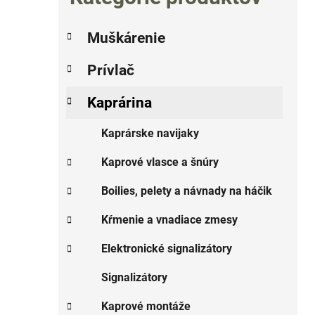
o
č
K
Preskočiť
n
Muškárenie
a
kategórie
ý
t
Prívlač
p
e
g
a
Kaprárina
i
ó
n
r
e
Kaprárske navijaky
i
l
e
Kaprové vlasce a šnúry
Boilies, pelety a návnady na háčik
Kŕmenie a vnadiace zmesy
Elektronické signalizátory
Signalizátory
Kaprové montáže