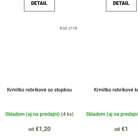
DETAIL
DETAIL
Kód:
2118
Krmítko rebríkové so stopkou
Krmitko rebríkové k
Skladom (aj na predajni)
(
4 ks
)
Skladom (aj na predajn
€1,20
€1
od
od