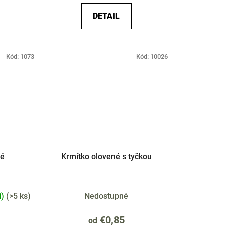
DETAIL
Kód:
1073
Kód:
10026
vé
Krmítko olovené s tyčkou
i)
(
>5 ks
)
Nedostupné
€0,85
od