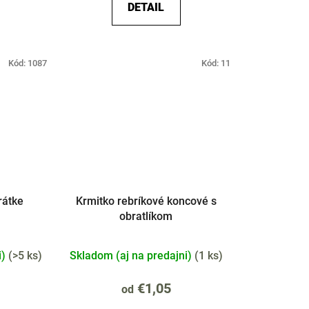
DETAIL
Kód:
1087
Kód:
11
rátke
Krmitko rebríkové koncové s
obratlíkom
i)
(
>5 ks
)
Skladom (aj na predajni)
(
1 ks
)
€1,05
od