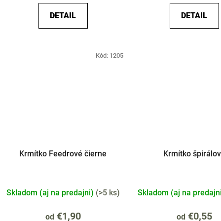
DETAIL
DETAIL
Kód:
1205
Krmítko Feedrové čierne
Krmítko špirálo
Skladom (aj na predajni)
(
>5 ks
)
Skladom (aj na predajn
€1,90
€0,55
od
od