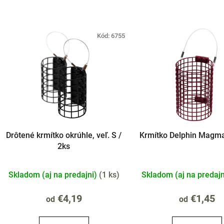
V
Kód:
6755
ý
p
s
p
r
o
Drôtené krmítko okrúhle, veľ. S /
Krmítko Delphin Mag
d
2ks
u
k
Skladom (aj na predajni)
(
1 ks
)
Skladom (aj na predaj
t
o
€4,19
€1,45
od
od
v