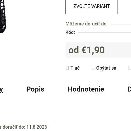
0,0
ZVOĽTE VARIANT
z
5
Môžeme doručiť do:
hviezdičiek.
Kód:
od
€1,90
Jednotková cena:
Tlač
Opýtať sa
y
Popis
Hodnotenie
D
doručiť do:
11.8.2026