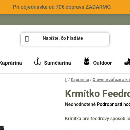
Pri objednávke od 70€ doprava ZADARMO.
Kaprárina
Sumčiarina
Outdoor
Domov
/
Kaprárina
/
Olovené záťaže a kr
Krmítko Feedr
Priemerné
Neohodnotené
Podrobnosti ho
hodnotenie
Krmítka pre feedrový spôsob lo
produktu
je