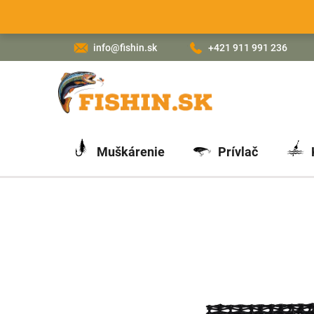
Prejsť
na
obsah
info@fishin.sk
+421 911 991 236
Muškárenie
Prívlač