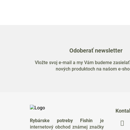
Odoberať newsletter
Vložte svoj e-mail a my Vám budeme zasielať
nových produktoch na našom e-sho
Z
á
Konta
p
Rybárske potreby Fishin
je
ä
internetový obchod známej značky