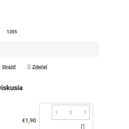
1205
Strážiť
Zdieľať
iskusia
€1,90
DO