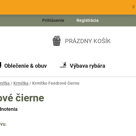
Prihlásenie
Registrácia
PRÁZDNY KOŠÍK
NÁKUPNÝ
KOŠÍK
Oblečenie & obuv
Výbava rybára
Ch
mítka
/
Krmítka
/
Krmítko Feedrové čierne
ové čierne
dnotenia
vu.