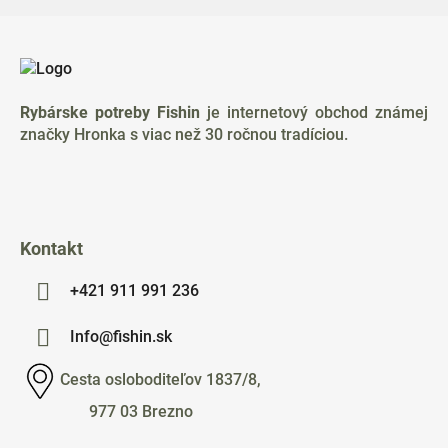
Z
á
p
ä
Rybárske potreby Fishin
je internetový obchod známej
t
značky Hronka s viac než 30 ročnou tradíciou.
i
e
Kontakt
+421 911 991 236
Info@fishin.sk
Cesta osloboditeľov 1837/8,
977 03 Brezno