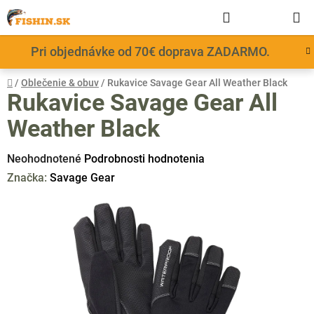
Prejsť
Hľadať
NÁKUP
na
obsah
KOŠÍK
Pri objednávke od 70€ doprava ZADARMO.
Domov
/
Oblečenie & obuv
/
Rukavice Savage Gear All Weather Black
Rukavice Savage Gear All
Weather Black
Priemerné
Neohodnotené
Podrobnosti hodnotenia
hodnotenie
Značka:
Savage Gear
produktu
je
0,0
z
5
hviezdičiek.