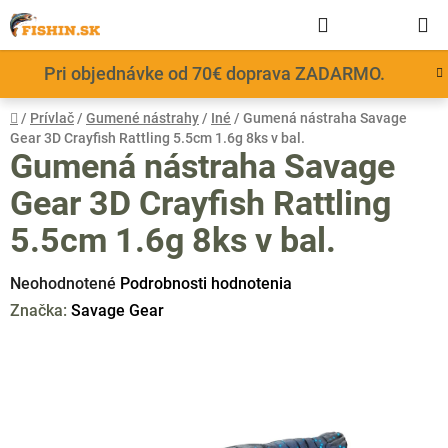
Prejsť
Hľadať
NÁKUP
na
obsah
KOŠÍK
Pri objednávke od 70€ doprava ZADARMO.
Domov
/
Prívlač
/
Gumené nástrahy
/
Iné
/
Gumená nástraha Savage
Gear 3D Crayfish Rattling 5.5cm 1.6g 8ks v bal.
Gumená nástraha Savage
Gear 3D Crayfish Rattling
5.5cm 1.6g 8ks v bal.
Priemerné
Neohodnotené
Podrobnosti hodnotenia
hodnotenie
Značka:
Savage Gear
produktu
je
0,0
z
5