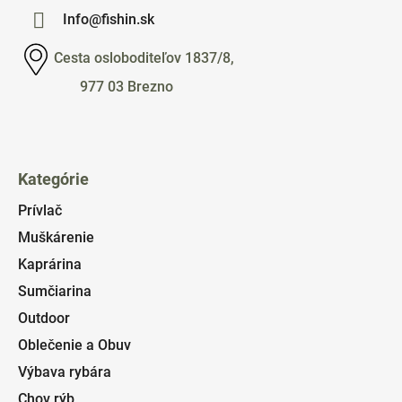
Info@fishin.sk
Cesta osloboditeľov 1837/8,
977 03 Brezno
Kategórie
Prívlač
Muškárenie
Kaprárina
Sumčiarina
Outdoor
Oblečenie a Obuv
Výbava rybára
Chov rýb