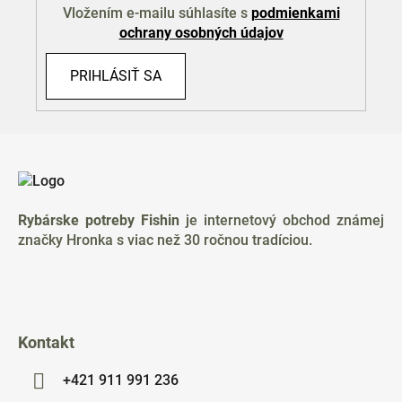
Vložením e-mailu súhlasíte s
podmienkami
ochrany osobných údajov
PRIHLÁSIŤ SA
Z
á
p
ä
Rybárske potreby Fishin
je internetový obchod známej
t
značky Hronka s viac než 30 ročnou tradíciou.
i
e
Kontakt
+421 911 991 236