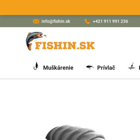
Prejsť
na
obsah
info@fishin.sk
+421 911 991 236
Muškárenie
Prívlač