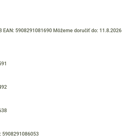
98
EAN:
5908291081690
Môžeme doručiť do:
11.8.2026
591
492
638
:
5908291086053