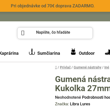
Pri objednávke od 70€ doprava ZADARMO.
Kaprárina
Sumčiarina
Outdoor
Domov
/
Prívlač
/
Gumené nástrahy
/
Iné
Gumená nástr
Kukolka 27mm
Priemerné
Neohodnotené
Podrobnosti ho
hodnotenie
Značka:
Libra Lures