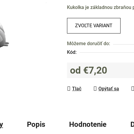
produktu
Kukolka je základnou zbraňou p
je
0,0
z
ZVOĽTE VARIANT
5
hviezdičiek.
Môžeme doručiť do:
Kód:
od
€7,20
Jednotková cena:
Tlač
Opýtať sa
y
Popis
Hodnotenie
D