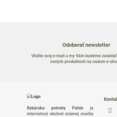
Odoberať newsletter
Vložte svoj e-mail a my Vám budeme zasielať
nových produktoch na našom e-sho
Z
á
Konta
p
Rybárske potreby Fishin
je
ä
internetový obchod známej značky