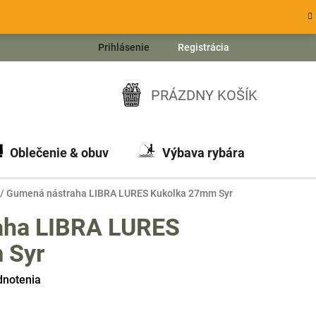
Prihlásenie
Registrácia
PRÁZDNY KOŠÍK
NÁKUPNÝ
KOŠÍK
Oblečenie & obuv
Výbava rybára
Ch
/
Gumená nástraha LIBRA LURES Kukolka 27mm Syr
aha LIBRA LURES
 Syr
dnotenia