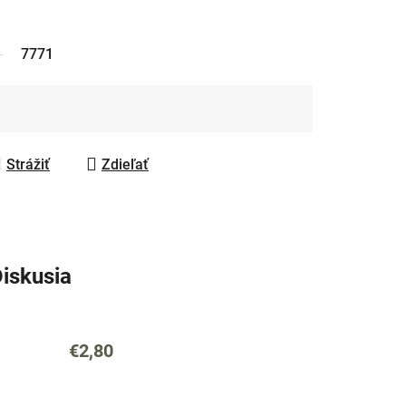
7771
Strážiť
Zdieľať
iskusia
€2,80