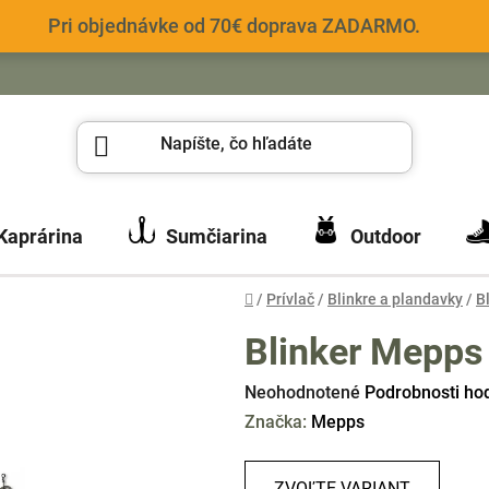
Pri objednávke od 70€ doprava ZADARMO.
Kaprárina
Sumčiarina
Outdoor
Domov
/
Prívlač
/
Blinkre a plandavky
/
B
Blinker Mepps
Priemerné
Neohodnotené
Podrobnosti ho
hodnotenie
Značka:
Mepps
produktu
je
ZVOĽTE VARIANT