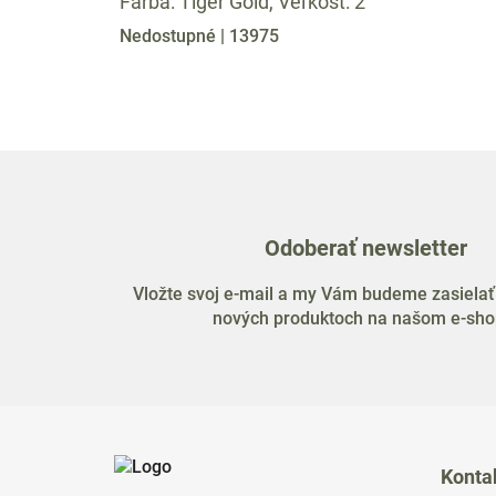
Farba: Tiger Gold, Veľkosť: 2
Nedostupné
| 13975
Odoberať newsletter
Vložte svoj e-mail a my Vám budeme zasielať
nových produktoch na našom e-sho
Z
á
Konta