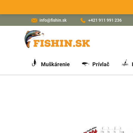
Prejsť
na
obsah
info@fishin.sk
+421 911 991 236
Muškárenie
Prívlač