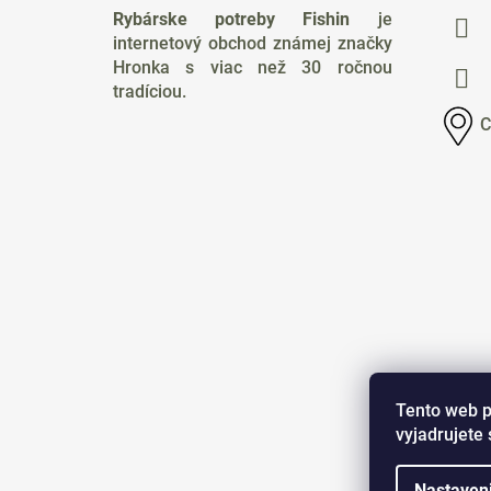
p
Rybárske potreby Fishin
je
ä
internetový obchod známej značky
t
Hronka s viac než 30 ročnou
i
tradíciou.
e
C
Tento web p
vyjadrujete 
Nastaven