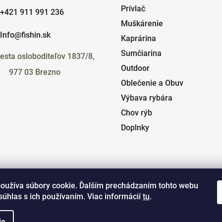
Prívlač
+421 911 991 236
Muškárenie
Info@fishin.sk
Kaprárina
Sumčiarina
esta osloboditeľov 1837/8,
Outdoor
977 03 Brezno
Oblečenie a Obuv
Výbava rybára
Chov rýb
Doplnky
oužíva súbory cookie. Ďalším prechádzaním tohto webu
súhlas s ich používaním. Viac informácií
tu
.
ie