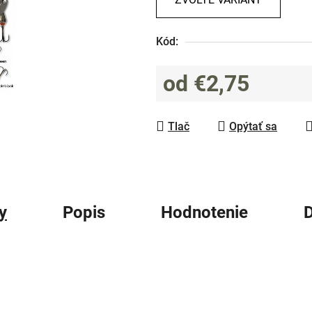
0,0
z
Kód:
5
hviezdičiek.
od
€2,75
Jednotková cena:
Tlač
Opýtať sa
y
Popis
Hodnotenie
D