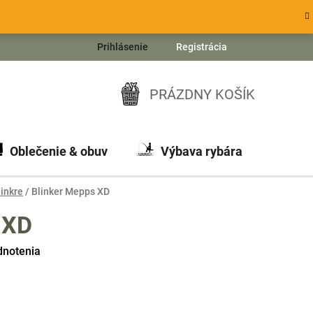
Prihlásenie
Registrácia
PRÁZDNY KOŠÍK
NÁKUPNÝ
KOŠÍK
Oblečenie & obuv
Výbava rybára
Ch
linkre
/
Blinker Mepps XD
 XD
dnotenia