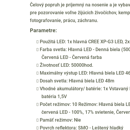
Čelový popruh je príjemný na nosenie a je vyba
pre pozorovanie voľne žijúcich živočíchov, kemp
fotografovanie, prácu, záchranu.
Parametre:
Použitá LED: 1x hlavná CREE XP-G3 LED, 2
Farba svetla: Hlavná LED - Denná biela (50
Červená LED - Červená farba
Životnosť LED: 50000hod.
Maximálny výstup LED: Hlavná biela LED 4
Dosah svetla: Hlavná biela LED 48m
Vhodné akumulátory/ batérie: 1x Vstavaný
batéria 1,5V
Počet režimov: 10 Režimov: Hlavná biela L
červená LED - 100%, 17% svietenie, Červe
Pamäť režimov: Nie
Povrch reflektora: SMO - Leštený hladký