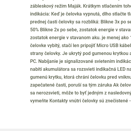
zábleskový režim Maják. Krátkym stlačením toh
indikácia: Keď je čelovka vypnutá, dlho stlačte
prednej časti čelovky sa rozbliká: Blikne 3x po 
50% Blikne 2x po sebe, zostatok energie v stav
zostatok energie v stavanom aku. je menej ako 
čelovke vybitý, stačí len pripojiť Micro USB káb
strany čelovky. Je ukrytý pod gumenou krytkou 
PC. Nabíjanie je signalizované svietením indikác
nabití akumulátora sa rozsvieti indikačná LED n
gumenú krytku, ktorá chráni čelovku pred vnikn
zapečatené časti, poruší sa tým záruka Ak čelov
sa nerozsvieti, môže to byť jedným z nasledovný
vymeňte Kontakty vnútri čelovky sú znečistené -