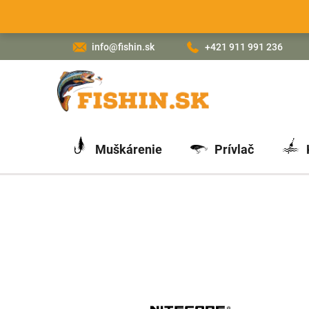
Prejsť
na
obsah
info@fishin.sk
+421 911 991 236
Muškárenie
Prívlač