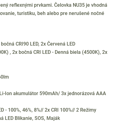
vený reflexnými prvkami. Čelovka NU35 je vhodná
ovanie, turistiku, beh alebo pre nerušené nočné
x bočná CRI90 LED, 2x Červená LED
00K) , 2x bočná CRI LED - Denná biela (4500K), 2x
60lm
 Li-Ion akumulátor 590mAh/ 3x jednorázová AAA
ED - 100%, 46%, 8%// 2x CRI 100%// 2 Režimy
ná LED Blikanie, SOS, Maják