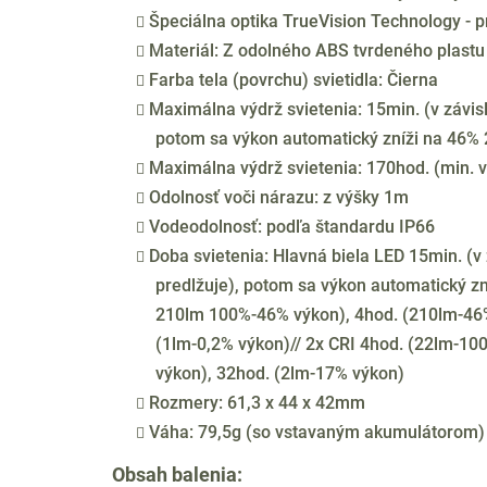
Špeciálna optika TrueVision Technology - pr
Materiál: Z odolného ABS tvrdeného plastu
Farba tela (povrchu) svietidla: Čierna
Maximálna výdrž svietenia: 15min. (v závislo
potom sa výkon automatický zníži na 46%
Maximálna výdrž svietenia: 170hod. (min. 
Odolnosť voči nárazu: z výšky 1m
Vodeodolnosť: podľa štandardu IP66
Doba svietenia: Hlavná biela LED 15min. (v z
predlžuje), potom sa výkon automatický z
210lm 100%-46% výkon), 4hod. (210lm-46%
(1lm-0,2% výkon)// 2x CRI 4hod. (22lm-10
výkon), 32hod. (2lm-17% výkon)
Rozmery: 61,3 x 44 x 42mm
Váha: 79,5g (so vstavaným akumulátorom)
Obsah balenia: