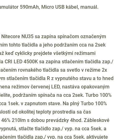
akumulátor 590mAh, Micro USB kábel, manuál.
y. Nitecore NU35 sa zapína spínačom označeným
ím tohto tlačidla a jeho podržaním cca na 2sek
ž keď cyklicky prejdete všetkými režimami
la CRI LED 4500K sa zapína stlačením tlačidla zap./
ačením rovnakého tlačidla sa svetlo v režime 2x
m stlačením tlačidla R z vypnutého stavu a to hned
Zmena režimov červenej LED, nastáva opakovaným
ielite, podržaním spínača na cca 2sek. Turbo 100%
 cca 1sek. v zapnutom stave. Na plný Turbo 100%
losti od okolitej teploty prostredia sa čas
na 46% 210lm s dobou prevádzky 4hod. Zábleskové
pnutá, stlačte tlačidlo zap./ vyp. na cca 5sek. a
čením tlačidla zap./ vyp. na cca 5sek. aktivujete