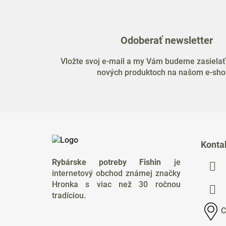
Odoberať newsletter
Vložte svoj e-mail a my Vám budeme zasielať
nových produktoch na našom e-sho
Z
á
Konta
p
Rybárske potreby Fishin
je
ä
internetový obchod známej značky
t
Hronka s viac než 30 ročnou
i
tradíciou.
e
C