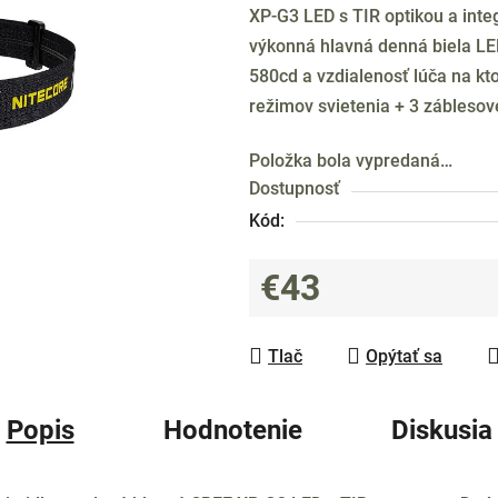
XP-G3 LED s TIR optikou a int
0,0
výkonná hlavná denná biela LED
z
580cd a vzdialenosť lúča na kt
5
režimov svietenia + 3 záblesov
hviezdičiek.
Položka bola vypredaná…
Dostupnosť
Kód:
€43
Jednotková cena:
Tlač
Opýtať sa
Popis
Hodnotenie
Diskusia