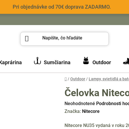
Pri objednávke od 70€ doprava ZADARMO.
Kaprárina
Sumčiarina
Outdoor
Domov
/
Outdoor
/
Lampy, svietidlá a bat
Čelovka Nitec
Priemerné
Neohodnotené
Podrobnosti ho
hodnotenie
Značka:
Nitecore
produktu
Nitecore NU35 vydaná v roku 2
je