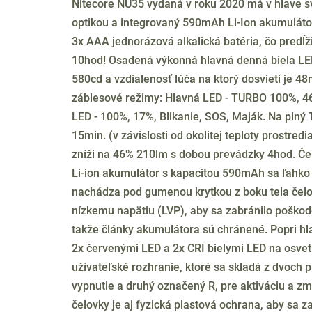
Nitecore NU35 vydaná v roku 2020 má v hlave s
optikou a integrovaný 590mAh Li-Ion akumulátor.
3x AAA jednorázová alkalická batéria, čo predĺž
10hod! Osadená výkonná hlavná denná biela LED,
580cd a vzdialenosť lúča na ktorý dosvieti je 4
záblesové režimy: Hlavná LED - TURBO 100%, 46%
LED - 100%, 17%, Blikanie, SOS, Maják. Na plný 
15min. (v závislosti od okolitej teploty prostre
zníži na 46% 210lm s dobou prevádzky 4hod. Če
Li-ion akumulátor s kapacitou 590mAh sa ľahko 
nachádza pod gumenou krytkou z boku tela čelov
nízkemu napätiu (LVP), aby sa zabránilo poško
takže články akumulátora sú chránené. Popri hl
2x červenými LED a 2x CRI bielymi LED na osvet
užívateľské rozhranie, ktoré sa skladá z dvoch
vypnutie a druhý označený R, pre aktiváciu a zm
čelovky je aj fyzická plastová ochrana, aby sa za