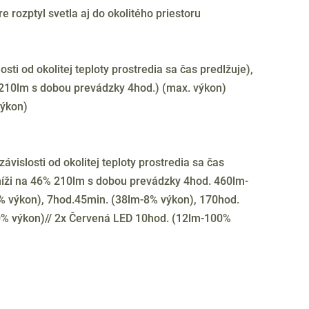
e rozptyl svetla aj do okolitého priestoru
sti od okolitej teploty prostredia sa čas predlžuje),
 210lm s dobou prevádzky 4hod.) (max. výkon)
výkon)
ávislosti od okolitej teploty prostredia sa čas
níži na 46% 210lm s dobou prevádzky 4hod. 460lm-
 výkon), 7hod.45min. (38lm-8% výkon), 170hod.
0% výkon)// 2x Červená LED 10hod. (12lm-100%