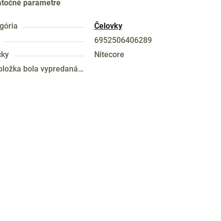
točné parametre
gória
Čelovky
6952506406289
čky
Nitecore
oložka bola vypredaná…