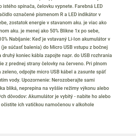
o istého spínača, čelovku vypnete. Farebná LED
 tlačidlo označené písmenom R a LED indikátor v
sebe, zostatok energie v stavanom aku. je viac ako
anom aku. je menej ako 50% Blikne 1x po sebe,
10% Nabíjanie: Keď je vstavaný Li-Ion akumulátor v
el (je súčasť balenia) do Micro USB vstupu z bočnej
a druhý koniec kábla zapojte napr. do USB rozhrania
ie z prednej strany čelovky na červeno. Pri plnom
a zeleno, odpojte micro USB kábel a zasunte späť
utím vody. Upozornenie: Nerozoberajte sami
ka bliká, neprepína na vyššie režimy výkonu alebo
ch dôvodov: Akumulátor je vybitý - nabite ho alebo
 očistite ich vatičkou namočenou v alkohole