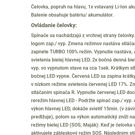
Čelovka, popruh na hlavu, 1x vstavaný Li-Ion 
Balenie obsahuje batériu/ akumulátor.
Ovládanie čelovky:
Spínače sa nachádzajú z vrchnej strany čelovk
logom zap./ vyp. Zmena režimov nastáva stláčan
zapnete TURBO 100% režim. Vypnutie nastáva, a
svietenia bielej hlavnej LED. 2x bočná denná bie
vyp. vo vypnutom stave na cca 1sek. Krátkym stl
bočnej LED vypne. Červená LED sa zapína krátky
v nízkom režime svietenia červenej LED 17%. 
stláčaním spínača R. Vypnutie červenej LED doc
rerežim hlavnej LED - Podržte spínač zap./ vyp.
výkon hlavnej LED, dokáže svietiť 15min. (v závis
predlžuje), potom sa výkon automatický zníži 
režimy bielej LED (SOS, Maják): Keď je čelovka vy
aktivujete zábleskový režim SOS. Následným stla