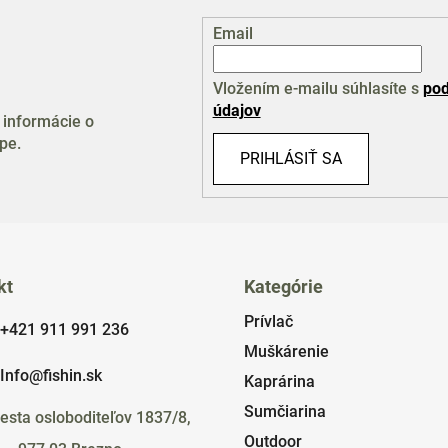
Email
Vložením e-mailu súhlasíte s
pod
údajov
 informácie o
pe.
PRIHLÁSIŤ SA
kt
Kategórie
Prívlač
+421 911 991 236
Muškárenie
Info@fishin.sk
Kaprárina
Sumčiarina
esta osloboditeľov 1837/8,
Outdoor