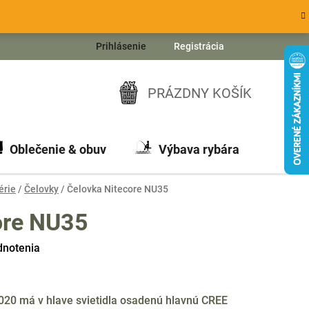
Prihlásenie
Registrácia
PRÁZDNY KOŠÍK
NÁKUPNÝ
KOŠÍK
Oblečenie & obuv
Výbava rybára
Ch
érie
/
Čelovky
/
Čelovka Nitecore NU35
ore NU35
dnotenia
020 má v hlave svietidla osadenú hlavnú CREE