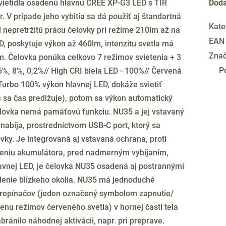
vietidla osadenú hlavnú CREE XP-G3 LED s TIR
Doda
 V prípade jeho vybitia sa dá použiť aj štandartná
Kate
i nepretržitú prácu čelovky pri režime 210lm až na
EAN
 poskytuje výkon až 460lm, intenzitu svetla má
Zna
8m. Čelovka ponúka celkovo 7 režimov svietenia + 3
P
, 8%, 0,2%// High CRI biela LED - 100%// Červená
Turbo 100% výkon hlavnej LED, dokáže svietiť
dia sa čas predlžuje), potom sa výkon automatický
lovka nemá pamäťovú funkciu. NU35 a jej vstavaný
nabíja, prostredníctvom USB-C port, ktorý sa
ky. Je integrovaná aj vstavaná ochrana, proti
deniu akumulátora, pred nadmerným vybíjaním,
avnej LED, je čelovka NU35 osadená aj postrannými
lenie blízkeho okolia. NU35 má jednoduché
 prepínačov (jeden označený symbolom zapnutie/
enu režimov červeného svetla) v hornej časti tela
bránilo náhodnej aktivácii, napr. pri preprave.