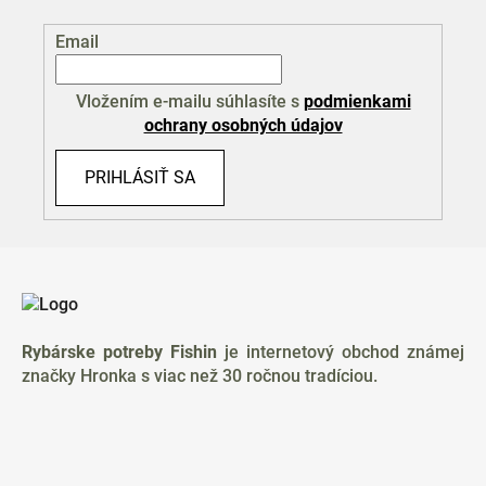
Email
Vložením e-mailu súhlasíte s
podmienkami
ochrany osobných údajov
PRIHLÁSIŤ SA
Z
á
p
ä
Rybárske potreby Fishin
je internetový obchod známej
t
značky Hronka s viac než 30 ročnou tradíciou.
i
e