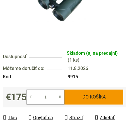
Skladom (aj na predajni)
Dostupnosť
(
1 ks
)
Môžeme doručiť do:
11.8.2026
Kód:
9915
€175
DO KOŠÍKA
Jednotková cena:
Tlač
Opýtať sa
Strážiť
Zdieľať