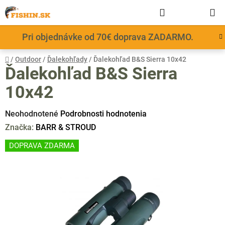
Prejsť
Hľadať
NÁKUP
na
obsah
KOŠÍK
Pri objednávke od 70€ doprava ZADARMO.
Domov
/
Outdoor
/
Ďalekohľady
/
Ďalekohľad B&S Sierra 10x42
Ďalekohľad B&S Sierra
10x42
Priemerné
Neohodnotené
Podrobnosti hodnotenia
hodnotenie
Značka:
BARR & STROUD
produktu
DOPRAVA ZDARMA
je
0,0
z
5
hviezdičiek.