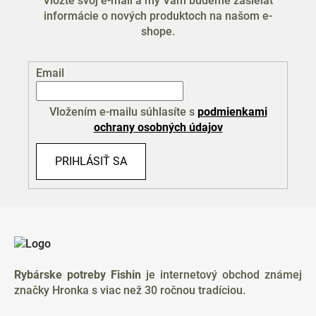
Vložte svoj e-mail a my Vám budeme zasielať
informácie o nových produktoch na našom e-
shope.
Email
Vložením e-mailu súhlasíte s
podmienkami
ochrany osobných údajov
PRIHLÁSIŤ SA
Z
á
p
ä
Rybárske potreby Fishin
je internetový obchod známej
t
značky Hronka s viac než 30 ročnou tradíciou.
i