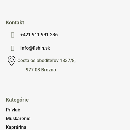
e
Kontakt
+421 911 991 236
Info@fishin.sk
Cesta osloboditeľov 1837/8,
977 03 Brezno
Kategórie
Prívlač
Muškárenie
Kaprárina