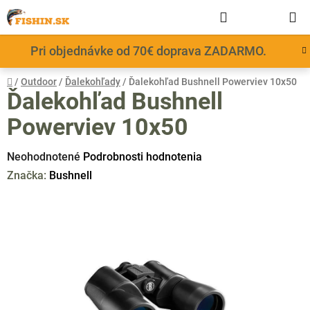
Prejsť
Hľadať
NÁKUP
na
obsah
KOŠÍK
Pri objednávke od 70€ doprava ZADARMO.
Domov
/
Outdoor
/
Ďalekohľady
/
Ďalekohľad Bushnell Powerviev 10x50
Ďalekohľad Bushnell
Powerviev 10x50
Priemerné
Neohodnotené
Podrobnosti hodnotenia
hodnotenie
Značka:
Bushnell
produktu
je
0,0
z
5
hviezdičiek.