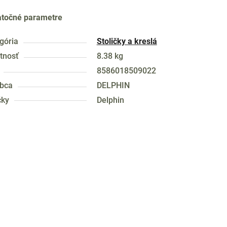
točné parametre
gória
Stoličky a kreslá
tnosť
8.38 kg
8586018509022
bca
DELPHIN
čky
Delphin