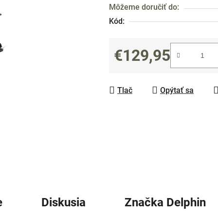
Môžeme doručiť do:
0,0
Kód:
z
5
hviezdičiek.
€129,95
Jednotková cena:
Tlač
Opýtať sa
e
Diskusia
Značka
Delphin