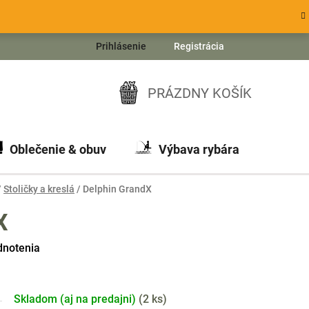
Prihlásenie
Registrácia
PRÁZDNY KOŠÍK
NÁKUPNÝ
KOŠÍK
Oblečenie & obuv
Výbava rybára
Ch
/
Stoličky a kreslá
/
Delphin GrandX
X
dnotenia
Skladom (aj na predajni)
(
2 ks
)