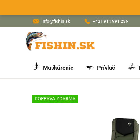
Prejsť
na
obsah
info@fishin.sk
+421 911 991 236
Muškárenie
Prívlač
DOPRAVA ZDARMA