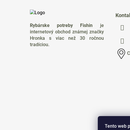
Z
á
Konta
p
Rybárske potreby Fishin
je
ä
internetový obchod známej značky
t
Hronka s viac než 30 ročnou
i
tradíciou.
e
C
Tento web p