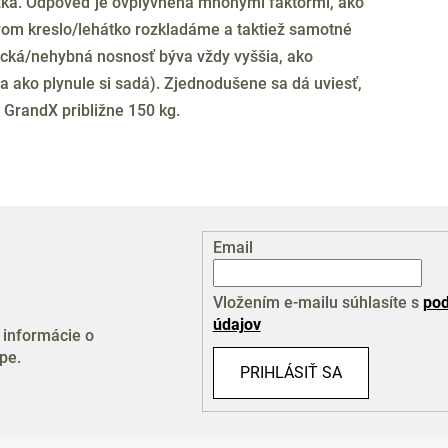
zka. Odpoveď je ovplyvnená mnohými faktormi, ako
torom kreslo/lehátko rozkladáme a taktiež samotné
tická/nehybná nosnosť býva vždy vyššia, ako
 a ako plynule si sadá). Zjednodušene sa dá uviesť,
 GrandX približne 150 kg.
Email
Vložením e-mailu súhlasíte s
pod
údajov
 informácie o
pe.
PRIHLÁSIŤ SA