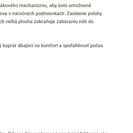
 pákového mechanizmu, aby bolo umožnené
love v náročných podmienkach. Zaistenie polohy
ých veľká plocha zabraňuje zabáraniu nôh do
ý kaprár dbajúci na komfort a spoľahlivosť počas