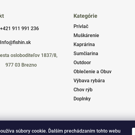
kt
Kategórie
Prívlač
+421 911 991 236
Muškárenie
Info@fishin.sk
Kaprárina
Sumčiarina
esta osloboditeľov 1837/8,
Outdoor
977 03 Brezno
Oblečenie a Obuv
Výbava rybára
Chov rýb
Doplnky
oužíva súbory cookie. Ďalším prechádzaním tohto webu