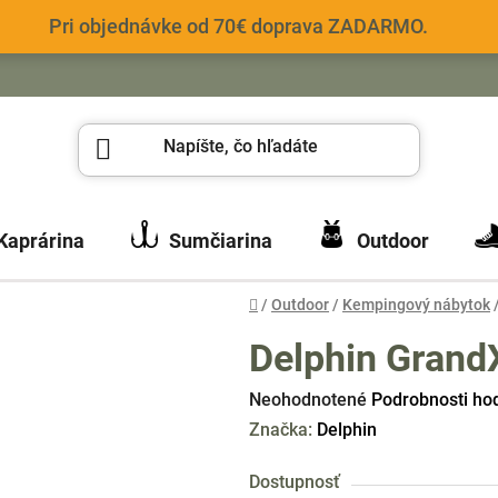
Pri objednávke od 70€ doprava ZADARMO.
Kaprárina
Sumčiarina
Outdoor
Domov
/
Outdoor
/
Kempingový nábytok
Delphin Grand
Priemerné
Neohodnotené
Podrobnosti ho
hodnotenie
Značka:
Delphin
produktu
Dostupnosť
je