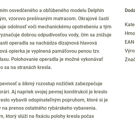
šením osvedčeného a obľúbeného modelu Delphin
Doda
lným, vzorovo prešívaným matracom. Okrajové časti
Kate
yšuje odolnosť voči mechanickému opotrebeniu a tým
Hmo
 vyznačuje dobrou odpudivosťou vody, čím sa znižuje
EAN
asti operadla sa nachádza dizajnová hlavová
Výro
vová opierka je vyplnená pamäťovou penou tzv.
laxu. Polohovanie operadla je možné vykonávať
Zna
sa na stranách kresla.
 pevnosť a šikmý rozostup nožičiek zabezpečuje
ári. Aj napriek svojej pevnej konštrukcií je kreslo
slo vybavili odopínateľným popruhom, ktoré si je
 na prenos ostatného rybárskeho vybavenia.
, ktorý slúži na fixáciu polohy kresla počas