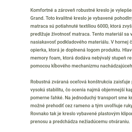
Komfortné a zároveň robustné kreslo je vylep
Grand. Toto kvalitné kreslo je vybavené pohod
matraca sú potiahnuté textíliou 600D, ktorá zv
predlžuje životnosť matraca. Tento materiál sa
nasiakavosť podkladového materiálu. V hornej č
opierka, ktorá je doplnená logom produktu. Hla
memory foam, ktorá dodáva nebývalý stupeň re
pomocou kĺbového mechanizmu nachádzajúceho 
Robustná zváraná oceľová konštrukcia zaisťuje
vysokú stabilitu, čo ocenia najmä objemnejší kapr
pomerne ľahké. Na jednoduchý transport sme kre
možné prehodiť cez rameno a tým uvoľňuje ruky
Rovnako tak je kreslo vybavené plastovým klipom
prenosu a predchádza nežiadúcemu otváraniu.