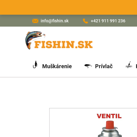
Prejsť
na
obsah
info@fishin.sk
+421 911 991 236
Muškárenie
Prívlač