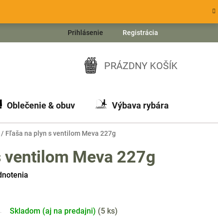
Prihlásenie
Registrácia
PRÁZDNY KOŠÍK
NÁKUPNÝ
KOŠÍK
Oblečenie & obuv
Výbava rybára
Ch
/
Fľaša na plyn s ventilom Meva 227g
s ventilom Meva 227g
dnotenia
Skladom (aj na predajni)
(
5 ks
)