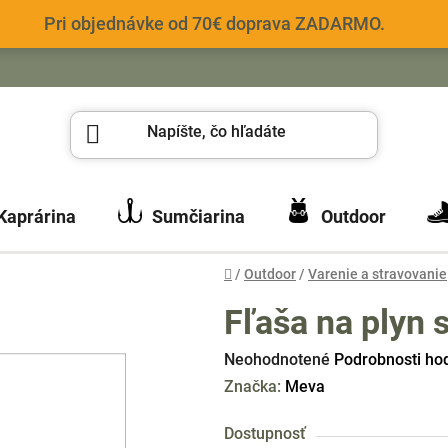
Pri objednávke od 70€ doprava ZADARMO.
Kaprárina
Sumčiarina
Outdoor
Domov
/
Outdoor
/
Varenie a stravovanie
Fľaša na plyn 
Priemerné
Neohodnotené
Podrobnosti ho
hodnotenie
Značka:
Meva
produktu
Dostupnosť
je