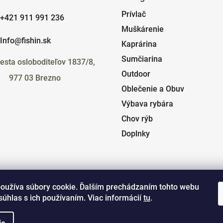
Prívlač
+421 911 991 236
Muškárenie
Info@fishin.sk
Kaprárina
Sumčiarina
esta osloboditeľov 1837/8,
Outdoor
977 03 Brezno
Oblečenie a Obuv
Výbava rybára
Chov rýb
Doplnky
oužíva súbory cookie. Ďalším prechádzaním tohto webu
súhlas s ich používaním. Viac informácií
tu
.