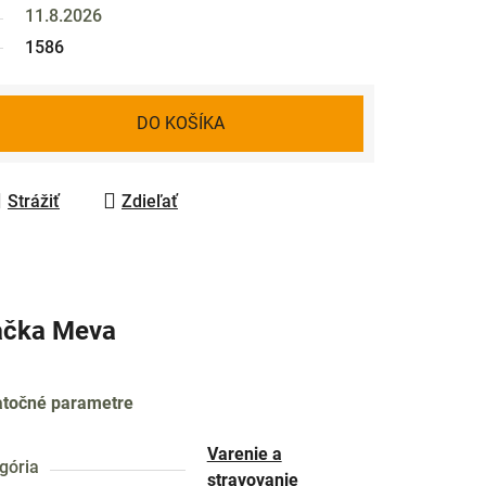
11.8.2026
1586
DO KOŠÍKA
Strážiť
Zdieľať
ačka
Meva
točné parametre
Varenie a
gória
stravovanie