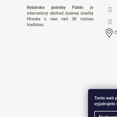
p
Rybárske potreby Fishin
je
ä
internetový obchod známej značky
t
Hronka s viac než 30 ročnou
i
tradíciou.
e
C
Tento web p
vyjadrujete 