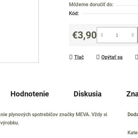
Môžeme doručiť do:
0,0
Kód:
z
5
hviezdičiek.
€3,90
Jednotková cena:
Tlač
Opýtať sa
Hodnotenie
Diskusia
Zn
nie plynových spotrebičov značky MEVA. Vždy si
Doda
 výrobku.
Kate