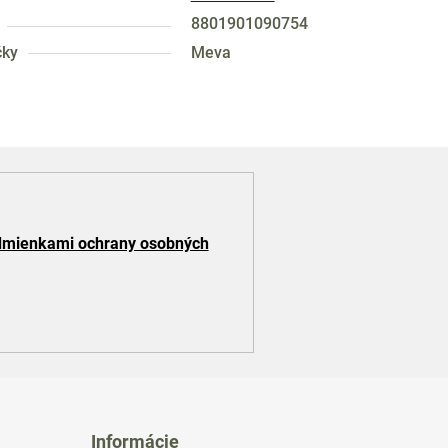
8801901090754
čky
Meva
mienkami ochrany osobných
Informácie