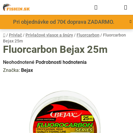
Prejsť
Hľadať
NÁKUP
na
obsah
KOŠÍK
Pri objednávke od 70€ doprava ZADARMO.
Domov
/
Prívlač
/
Prívlačové vlasce a šnúry
/
Fluorcarbon
/
Fluorcarbon
Bejax 25m
Fluorcarbon Bejax 25m
Priemerné
Neohodnotené
Podrobnosti hodnotenia
hodnotenie
Značka:
Bejax
produktu
je
0,0
z
5
hviezdičiek.