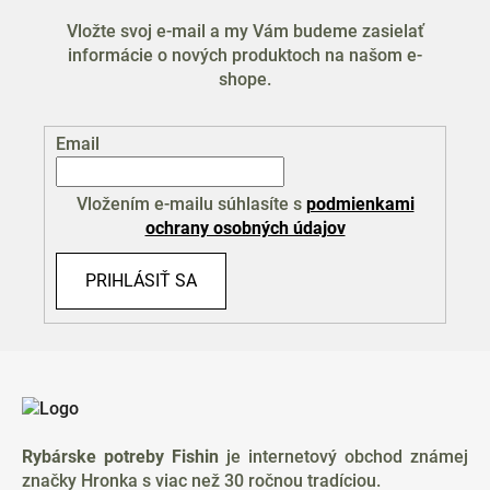
Vložte svoj e-mail a my Vám budeme zasielať
informácie o nových produktoch na našom e-
shope.
Email
Vložením e-mailu súhlasíte s
podmienkami
ochrany osobných údajov
PRIHLÁSIŤ SA
Z
á
p
ä
Rybárske potreby Fishin
je internetový obchod známej
t
značky Hronka s viac než 30 ročnou tradíciou.