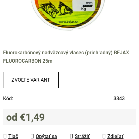
Fluorokarbónový nadväzcový vlasec (priehľadný) BEJAX
FLUOROCARBON 25m
ZVOĽTE VARIANT
Kód:
3343
od
€1,49
Jednotková cena:
Tlač
Opýtať sa
Strážiť
Zdieľať