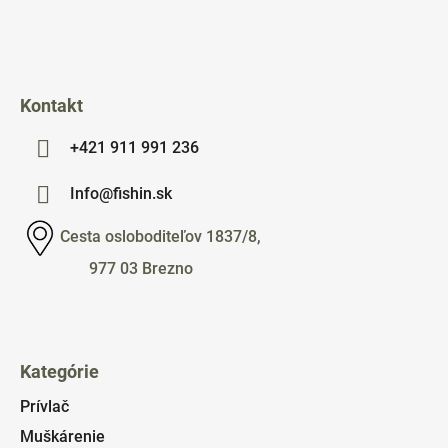
i
e
Kontakt
+421 911 991 236
Info@fishin.sk
Cesta osloboditeľov 1837/8,
977 03 Brezno
Kategórie
Prívlač
Muškárenie