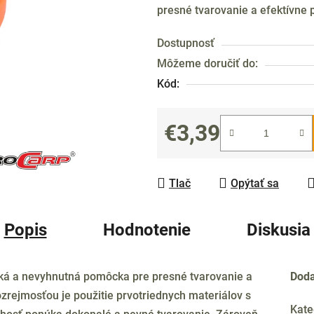
presné tvarovanie a efektívne 
0,0
z
Dostupnosť
5
Môžeme doručiť do:
hviezdičiek.
Kód:
€3,39
Jednotková cena:
Tlač
Opýtať sa
Popis
Hodnotenie
Diskusia
ká a nevyhnutná pomôcka pre presné tvarovanie a
Doda
zrejmosťou je použitie prvotriednych materiálov s
Kate