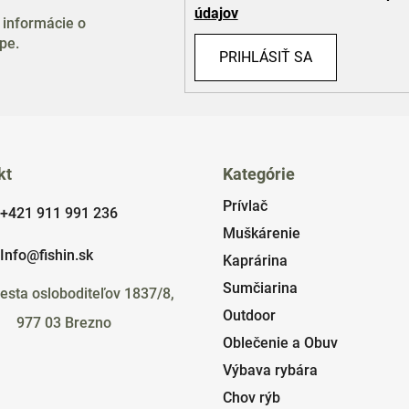
údajov
 informácie o
pe.
PRIHLÁSIŤ SA
kt
Kategórie
Prívlač
+421 911 991 236
Muškárenie
Info@fishin.sk
Kaprárina
Sumčiarina
esta osloboditeľov 1837/8,
Outdoor
977 03 Brezno
Oblečenie a Obuv
Výbava rybára
Chov rýb