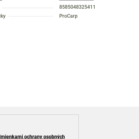
8585048325411
čky
ProCarp
mienkami ochrany osobných