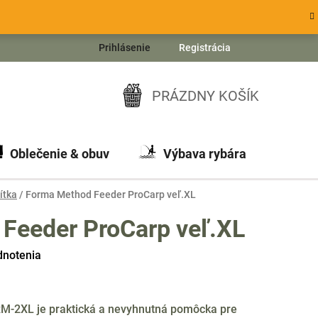
Prihlásenie
Registrácia
PRÁZDNY KOŠÍK
NÁKUPNÝ
KOŠÍK
Oblečenie & obuv
Výbava rybára
Ch
ítka
/
Forma Method Feeder ProCarp veľ.XL
Feeder ProCarp veľ.XL
dnotenia
M-2XL je praktická a nevyhnutná pomôcka pre