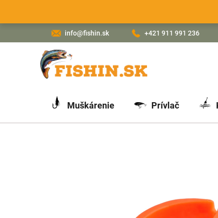
Prejsť
na
obsah
info@fishin.sk
+421 911 991 236
Muškárenie
Prívlač