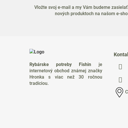
Vložte svoj e-mail a my Vám budeme zasielať
nových produktoch na našom e-sho
Z
á
Konta
p
Rybárske potreby Fishin
je
ä
internetový obchod známej značky
t
Hronka s viac než 30 ročnou
i
tradíciou.
e
C