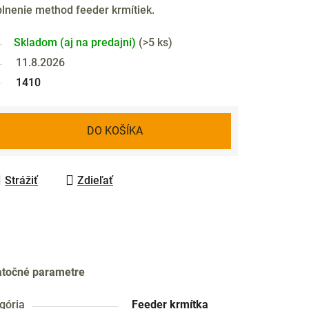
plnenie method feeder krmítiek.
Skladom (aj na predajni)
(
>5 ks
)
11.8.2026
1410
DO KOŠÍKA
Strážiť
Zdieľať
točné parametre
gória
Feeder krmítka