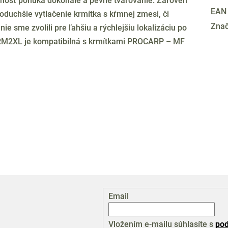
hosť ponúka dokonalé a pevné tvarovanie. Zároveň
EAN
ednoduchšie vytlačenie krmítka s kŕmnej zmesi, či
Zna
e sme zvolili pre ľahšiu a rýchlejšiu lokalizáciu po
 FRM2XL je kompatibilná s krmítkami PROCARP – MF
Email
Vložením e-mailu súhlasíte s
pod