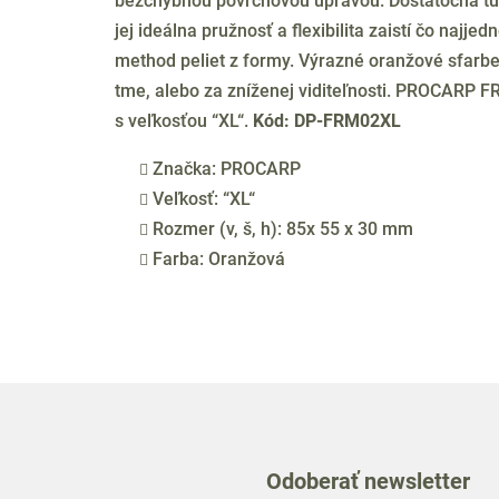
bezchybnou povrchovou úpravou. Dostatočná tu
jej ideálna pružnosť a flexibilita zaistí čo najj
method peliet z formy. Výrazné oranžové sfarbeni
tme, alebo za zníženej viditeľnosti. PROCARP
s veľkosťou “XL“.
Kód: DP-FRM02XL
Značka: PROCARP
Veľkosť: “XL“
Rozmer (v, š, h): 85x 55 x 30 mm
Farba: Oranžová
Odoberať newsletter