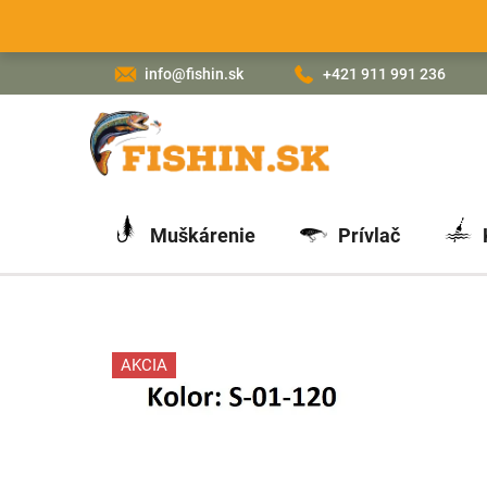
Prejsť
na
obsah
info@fishin.sk
+421 911 991 236
Muškárenie
Prívlač
AKCIA