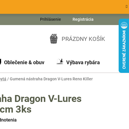
Prihlásenie
Registrácia
PRÁZDNY KOŠÍK
NÁKUPNÝ
KOŠÍK
Oblečenie & obuv
Výbava rybára
Ch
ytá
/
Gumená nástraha Dragon V-Lures Reno Killer
ha Dragon V-Lures
5cm 3ks
dnotenia