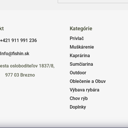
kt
Kategórie
Prívlač
+421 911 991 236
Muškárenie
Info@fishin.sk
Kaprárina
Sumčiarina
esta osloboditeľov 1837/8,
Outdoor
977 03 Brezno
Oblečenie a Obuv
Výbava rybára
Chov rýb
Doplnky