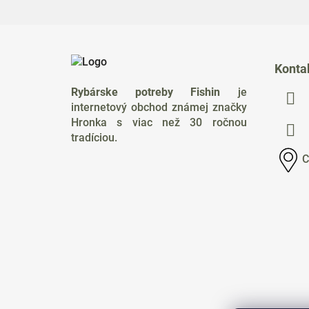
Z
á
Konta
p
Rybárske potreby Fishin
je
ä
internetový obchod známej značky
t
Hronka s viac než 30 ročnou
i
tradíciou.
e
C