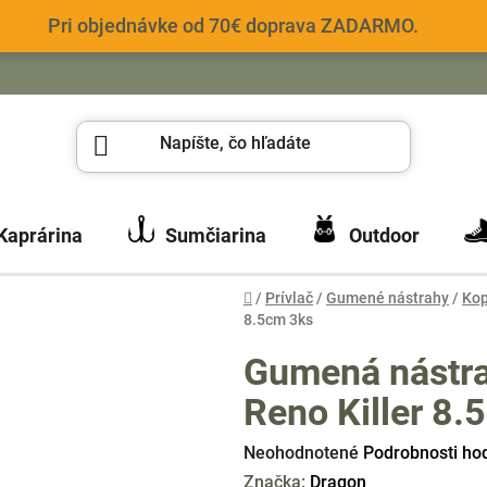
Pri objednávke od 70€ doprava ZADARMO.
Kaprárina
Sumčiarina
Outdoor
Domov
/
Prívlač
/
Gumené nástrahy
/
Kop
8.5cm 3ks
Gumená nástra
Reno Killer 8.
Priemerné
Neohodnotené
Podrobnosti ho
hodnotenie
Značka:
Dragon