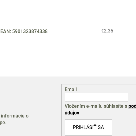
€2,35
3
EAN:
5901323874338
Email
Vložením e-mailu súhlasíte s
pod
údajov
 informácie o
pe.
PRIHLÁSIŤ SA