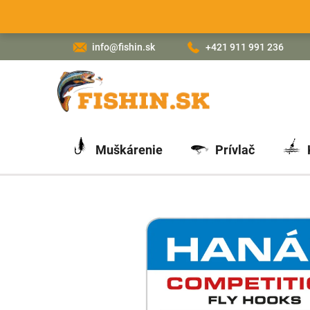
Prejsť
na
obsah
info@fishin.sk
+421 911 991 236
Muškárenie
Prívlač