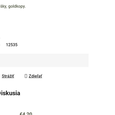
šky, goldkopy.
12535
Strážiť
Zdieľať
iskusia
€4,20