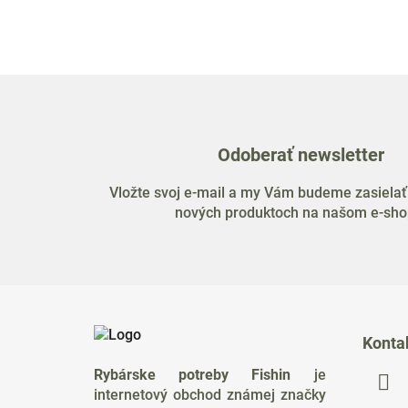
Odoberať newsletter
Vložte svoj e-mail a my Vám budeme zasielať
nových produktoch na našom e-sho
Z
á
Konta
p
Rybárske potreby Fishin
je
ä
internetový obchod známej značky