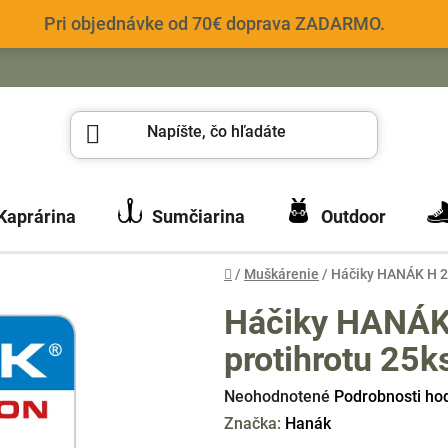
Pri objednávke od 70€ doprava ZADARMO.
Kaprárina
Sumčiarina
Outdoor
Domov
/
Muškárenie
/
Háčiky HANÁK H 20
Háčiky HANÁK
protihrotu 25k
Priemerné
Neohodnotené
Podrobnosti ho
hodnotenie
Značka:
Hanák