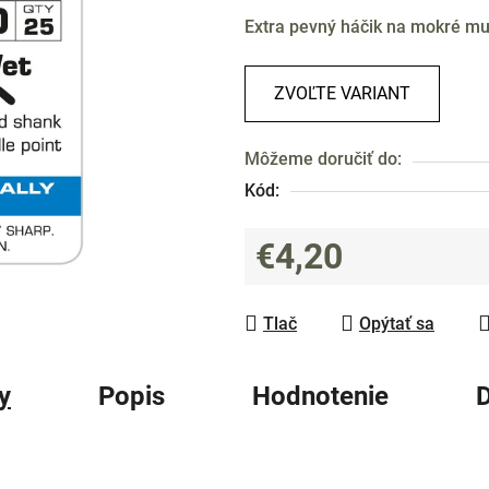
produktu
Extra pevný háčik na mokré mu
je
0,0
z
ZVOĽTE VARIANT
5
hviezdičiek.
Môžeme doručiť do:
Kód:
€4,20
Jednotková cena:
Tlač
Opýtať sa
y
Popis
Hodnotenie
D