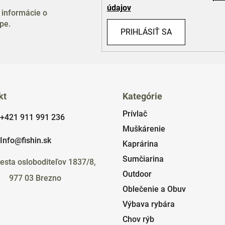
údajov
 informácie o
pe.
PRIHLÁSIŤ SA
kt
Kategórie
Prívlač
+421 911 991 236
Muškárenie
Info@fishin.sk
Kaprárina
Sumčiarina
esta osloboditeľov 1837/8,
Outdoor
977 03 Brezno
Oblečenie a Obuv
Výbava rybára
Chov rýb