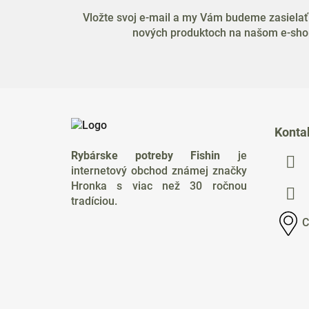
Vložte svoj e-mail a my Vám budeme zasielať
nových produktoch na našom e-sho
Z
á
Konta
p
Rybárske potreby Fishin
je
ä
internetový obchod známej značky
t
Hronka s viac než 30 ročnou
i
tradíciou.
e
C