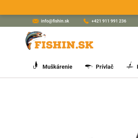
Prejsť
na
obsah
info@fishin.sk
+421 911 991 236
Muškárenie
Prívlač