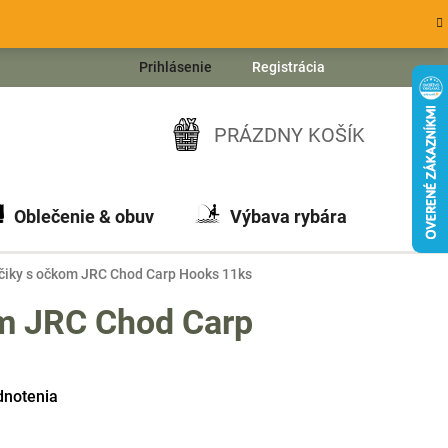
Prihlásenie
Registrácia
PRÁZDNY KOŠÍK
NÁKUPNÝ
KOŠÍK
Oblečenie & obuv
Výbava rybára
Ch
čiky s očkom JRC Chod Carp Hooks 11ks
m JRC Chod Carp
dnotenia