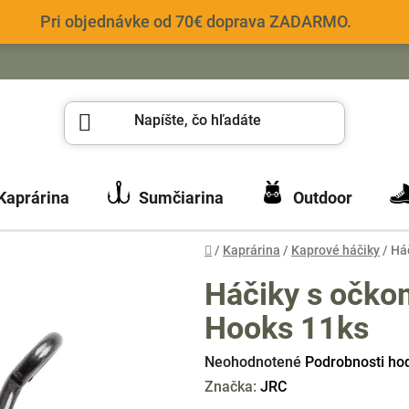
Pri objednávke od 70€ doprava ZADARMO.
Kaprárina
Sumčiarina
Outdoor
Domov
/
Kaprárina
/
Kaprové háčiky
/
Há
Háčiky s očko
Hooks 11ks
Priemerné
Neohodnotené
Podrobnosti ho
hodnotenie
Značka:
JRC