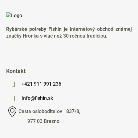
Z
á
p
ä
Rybárske potreby Fishin
je internetový obchod známej
t
značky Hronka s viac než 30 ročnou tradíciou.
i
e
Kontakt
+421 911 991 236
Info@fishin.sk
Cesta osloboditeľov 1837/8,
977 03 Brezno