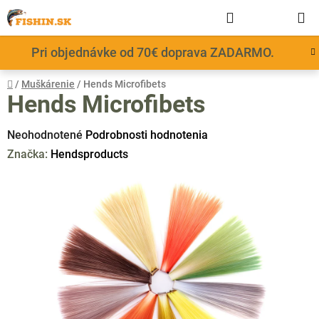
Prejsť
Hľadať
NÁKUP
na
obsah
KOŠÍK
Pri objednávke od 70€ doprava ZADARMO.
Domov
/
Muškárenie
/
Hends Microfibets
Hends Microfibets
Priemerné
Neohodnotené
Podrobnosti hodnotenia
hodnotenie
Značka:
Hendsproducts
produktu
je
0,0
z
5
hviezdičiek.