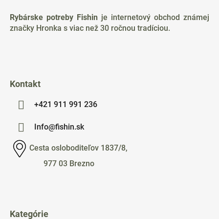
p
ä
Rybárske potreby Fishin
je internetový obchod známej
t
značky Hronka s viac než 30 ročnou tradíciou.
i
e
Kontakt
+421 911 991 236
Info@fishin.sk
Cesta osloboditeľov 1837/8,
977 03 Brezno
Kategórie