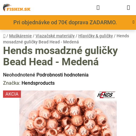
Prejsť
Hľadať
NÁKUP
na
obsah
KOŠÍK
Pri objednávke od 70€ doprava ZADARMO.
Domov
/
Muškárenie
/
Viazačské materiály
/
Hlavičky & guličky
/
Hends
mosadzné guličky Bead Head - Medená
Hends mosadzné guličky
Bead Head - Medená
Priemerné
Neohodnotené
Podrobnosti hodnotenia
hodnotenie
Značka:
Hendsproducts
produktu
AKCIA
je
0,0
z
5
hviezdičiek.