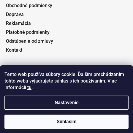
Obchodné podmienky
Doprava
Reklamácia
Platobné podmienky
Odstúpenie od zmluvy
Kontakt
Tento web používa súbory cookie. Ďalším prechádzaním
tohto webu vyjadrujete súhlas s ich používaním. Viac
Facebook
informácií
tu
.
Fishin.sk
Nastavenie
Súhlasím
Vytvoril Shoptet
a
Adatelier
Copyright 2026
Fishin.sk
. Všetky práva vyhradené.