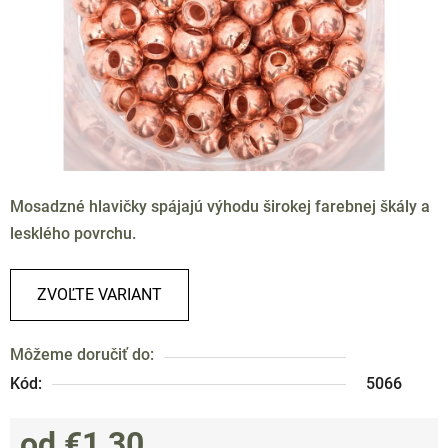
Mosadzné hlavičky spájajú výhodu širokej farebnej škály a
lesklého povrchu.
ZVOĽTE VARIANT
Môžeme doručiť do:
Kód:
5066
od
€1,30