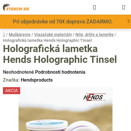
Prejsť
Hľadať
NÁKUP
na
obsah
KOŠÍK
Pri objednávke od 70€ doprava ZADARMO.
Domov
/
Muškárenie
/
Viazačské materiály
/
Nite, drôty a lametky
/
Holografická lametka Hends Holographic Tinsel
Holografická lametka
Hends Holographic Tinsel
Priemerné
Neohodnotené
Podrobnosti hodnotenia
hodnotenie
Značka:
Hendsproducts
produktu
AKCIA
je
0,0
z
5
hviezdičiek.