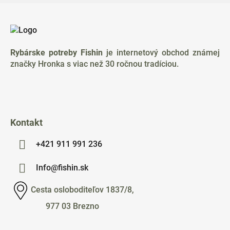
Z
á
p
ä
Rybárske potreby Fishin
je internetový obchod známej
t
značky Hronka s viac než 30 ročnou tradíciou.
i
e
Kontakt
+421 911 991 236
Info@fishin.sk
Cesta osloboditeľov 1837/8,
977 03 Brezno