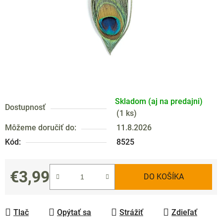
Skladom (aj na predajni)
Dostupnosť
(
1 ks
)
Môžeme doručiť do:
11.8.2026
Kód:
8525
€3,99
DO KOŠÍKA
Jednotková cena:
Tlač
Opýtať sa
Strážiť
Zdieľať