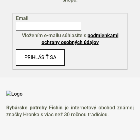
Email
Vložením e-mailu súhlasíte s
podmienkami
ochrany osobných údajov
PRIHLÁSIŤ SA
Z
á
p
ä
Rybárske potreby Fishin
je internetový obchod známej
t
značky Hronka s viac než 30 ročnou tradíciou.
i
e