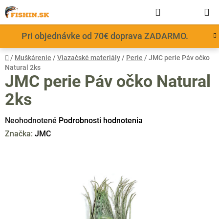
Prejsť
Hľadať
NÁKUP
na
obsah
KOŠÍK
Pri objednávke od 70€ doprava ZADARMO.
Domov
/
Muškárenie
/
Viazačské materiály
/
Perie
/
JMC perie Páv očko
Natural 2ks
JMC perie Páv očko Natural
2ks
Priemerné
Neohodnotené
Podrobnosti hodnotenia
hodnotenie
Značka:
JMC
produktu
je
0,0
z
5
hviezdičiek.