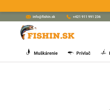
Prejsť
na
obsah
info@fishin.sk
+421 911 991 236
Muškárenie
Prívlač