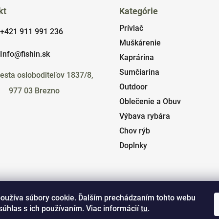
kt
Kategórie
Prívlač
+421 911 991 236
Muškárenie
Info@fishin.sk
Kaprárina
Sumčiarina
esta osloboditeľov 1837/8,
Outdoor
977 03 Brezno
Oblečenie a Obuv
Výbava rybára
Chov rýb
Doplnky
oužíva súbory cookie. Ďalším prechádzaním tohto webu
súhlas s ich používaním. Viac informácií
tu
.