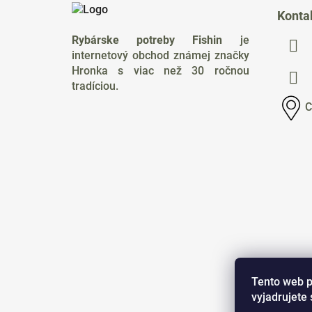
á
Konta
p
Rybárske potreby Fishin
je
ä
internetový obchod známej značky
t
Hronka s viac než 30 ročnou
i
tradíciou.
e
C
Tento web p
vyjadrujete 