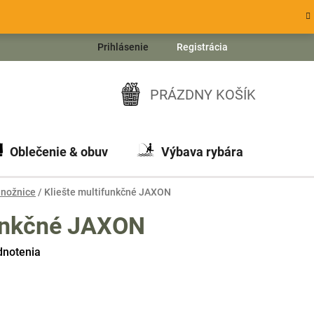
Prihlásenie
Registrácia
PRÁZDNY KOŠÍK
NÁKUPNÝ
KOŠÍK
Oblečenie & obuv
Výbava rybára
Ch
a nožnice
/
Kliešte multifunkčné JAXON
funkčné JAXON
dnotenia