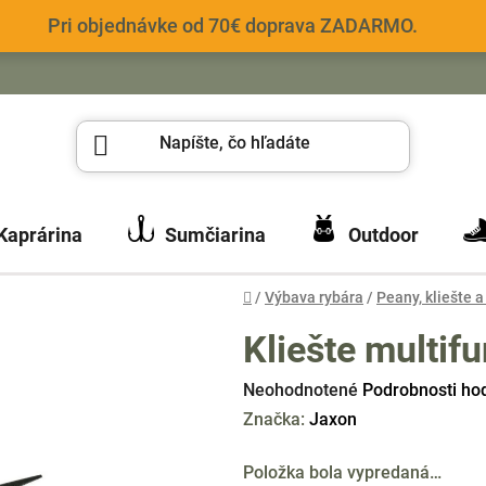
Pri objednávke od 70€ doprava ZADARMO.
Kaprárina
Sumčiarina
Outdoor
Domov
/
Výbava rybára
/
Peany, kliešte 
Kliešte multi
Priemerné
Neohodnotené
Podrobnosti ho
hodnotenie
Značka:
Jaxon
produktu
Položka bola vypredaná…
je