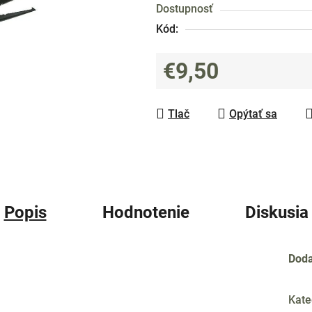
Dostupnosť
0,0
Kód:
z
5
€9,50
hviezdičiek.
Jednotková cena:
Tlač
Opýtať sa
Popis
Hodnotenie
Diskusia
Doda
Kate