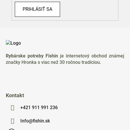
PRIHLÁSIŤ SA
Z
á
p
ä
Rybárske potreby Fishin
je internetový obchod známej
t
značky Hronka s viac než 30 ročnou tradíciou.
i
e
Kontakt
+421 911 991 236
Info@fishin.sk