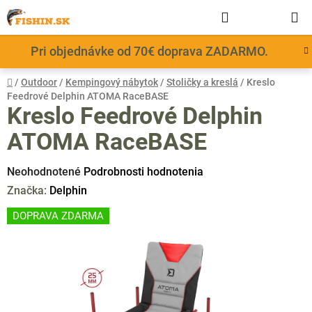
Prejsť
Hľadať
NÁKUP
na
obsah
KOŠÍK
Pri objednávke od 70€ doprava ZADARMO.
Domov
/
Outdoor
/
Kempingový nábytok
/
Stoličky a kreslá
/
Kreslo
Feedrové Delphin ATOMA RaceBASE
Kreslo Feedrové Delphin
ATOMA RaceBASE
Priemerné
Neohodnotené
Podrobnosti hodnotenia
hodnotenie
Značka:
Delphin
produktu
DOPRAVA ZDARMA
je
0,0
z
5
hviezdičiek.