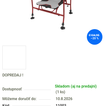
€104,95
–20 %
DOPREDAJ !
Skladom (aj na predajni)
Dostupnosť
(
1 ks
)
Môžeme doručiť do:
10.8.2026
Kód:
11003