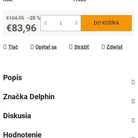
€104,95
–20 %
DO KOŠÍKA
€83,96
Jednotková cena:
Tlač
Opýtať sa
Strážiť
Zdieľať
Popis
Značka
Delphin
Diskusia
Hodnotenie