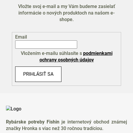
Vložte svoj e-mail a my Vám budeme zasielať
informácie o nových produktoch na našom e-
shope.
Email
Vložením e-mailu súhlasíte s
podmienkami
ochrany osobných údajov
PRIHLÁSIŤ SA
Z
á
p
ä
Rybárske potreby Fishin
je internetový obchod známej
t
značky Hronka s viac než 30 ročnou tradíciou.