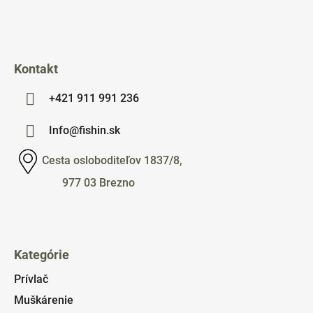
i
e
Kontakt
+421 911 991 236
Info@fishin.sk
Cesta osloboditeľov 1837/8,
977 03 Brezno
Kategórie
Prívlač
Muškárenie