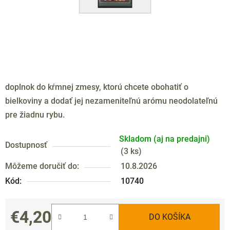
doplnok do kŕmnej zmesy, ktorú chcete obohatiť o
bielkoviny a dodať jej nezameniteľnú arómu neodolateľnú
pre žiadnu rybu.
Skladom (aj na predajni)
Dostupnosť
(
3 ks
)
Môžeme doručiť do:
10.8.2026
Kód:
10740
€4,20
DO KOŠÍKA