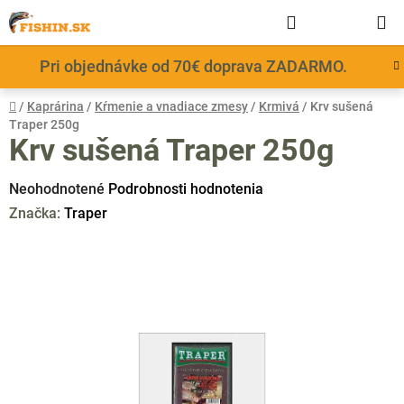
Prejsť
Hľadať
NÁKUP
na
obsah
KOŠÍK
Pri objednávke od 70€ doprava ZADARMO.
Domov
/
Kaprárina
/
Kŕmenie a vnadiace zmesy
/
Krmivá
/
Krv sušená
Traper 250g
Krv sušená Traper 250g
Priemerné
Neohodnotené
Podrobnosti hodnotenia
hodnotenie
Značka:
Traper
produktu
je
0,0
z
5
hviezdičiek.