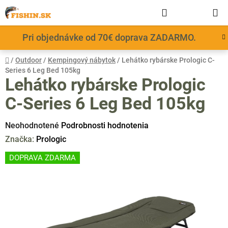
Prejsť
Hľadať
NÁKUP
na
obsah
KOŠÍK
Pri objednávke od 70€ doprava ZADARMO.
Domov
/
Outdoor
/
Kempingový nábytok
/
Lehátko rybárske Prologic C-
Series 6 Leg Bed 105kg
Lehátko rybárske Prologic
C-Series 6 Leg Bed 105kg
Priemerné
Neohodnotené
Podrobnosti hodnotenia
hodnotenie
Značka:
Prologic
produktu
DOPRAVA ZDARMA
je
0,0
z
5
hviezdičiek.