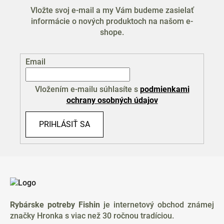
Vložte svoj e-mail a my Vám budeme zasielať
informácie o nových produktoch na našom e-
shope.
Email
Vložením e-mailu súhlasíte s
podmienkami
ochrany osobných údajov
PRIHLÁSIŤ SA
Z
á
p
ä
Rybárske potreby Fishin
je internetový obchod známej
t
značky Hronka s viac než 30 ročnou tradíciou.