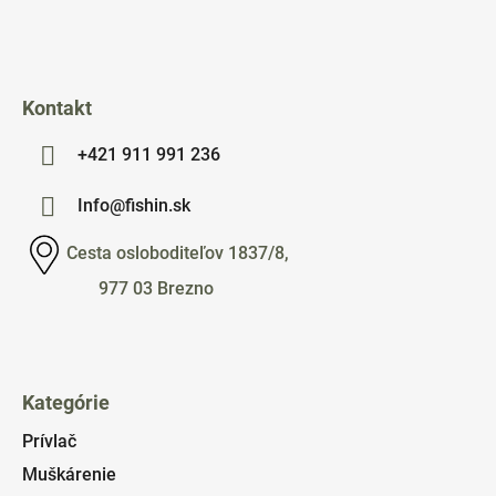
i
e
Kontakt
+421 911 991 236
Info@fishin.sk
Cesta osloboditeľov 1837/8,
977 03 Brezno
Kategórie
Prívlač
Muškárenie