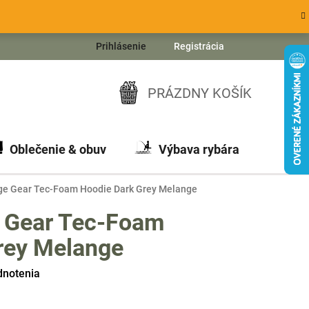
Prihlásenie
Registrácia
PRÁZDNY KOŠÍK
NÁKUPNÝ
KOŠÍK
Oblečenie & obuv
Výbava rybára
Ch
ge Gear Tec-Foam Hoodie Dark Grey Melange
 Gear Tec-Foam
rey Melange
dnotenia