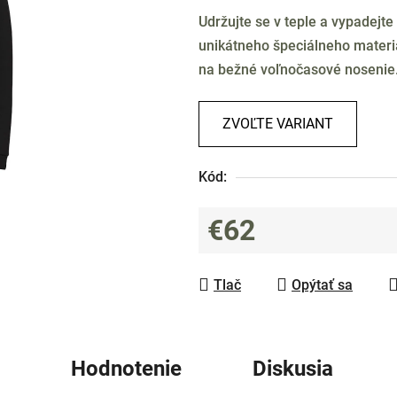
produktu
Udržujte se v teple a vypadejte
je
unikátneho špeciálneho materiá
0,0
na bežné voľnočasové nosenie
z
5
hviezdičiek.
ZVOĽTE VARIANT
Kód:
€62
Jednotková cena:
Tlač
Opýtať sa
Hodnotenie
Diskusia