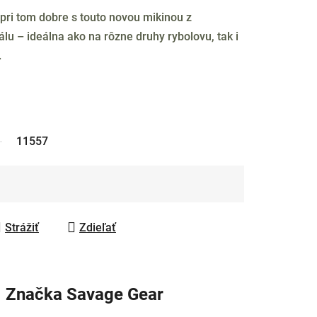
 pri tom dobre s touto novou mikinou z
lu – ideálna ako na rôzne druhy rybolovu, tak i
.
11557
Strážiť
Zdieľať
Značka
Savage Gear