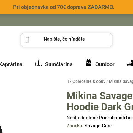
Pri objednávke od 70€ doprava ZADARMO.
Kaprárina
Sumčiarina
Outdoor
Domov
/
Oblečenie & obuv
/
Mikina Sava
Mikina Savage
Hoodie Dark G
Priemerné
Neohodnotené
Podrobnosti ho
hodnotenie
Značka:
Savage Gear