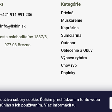
kt
Kategórie
Prívlač
+421 911 991 236
Muškárenie
Info@fishin.sk
Kaprárina
Sumčiarina
esta osloboditeľov 1837/8,
Outdoor
977 03 Brezno
Oblečenie a Obuv
Výbava rybára
Chov rýb
Doplnky
oužíva súbory cookie. Ďalším prechádzaním tohto webu
súhlas s ich používaním. Viac informácií
tu
.