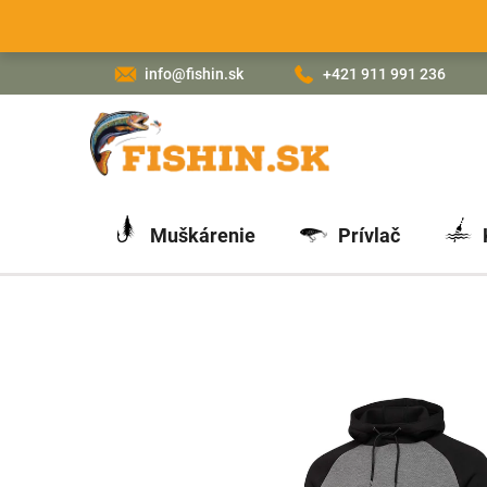
Prejsť
na
obsah
info@fishin.sk
+421 911 991 236
Muškárenie
Prívlač