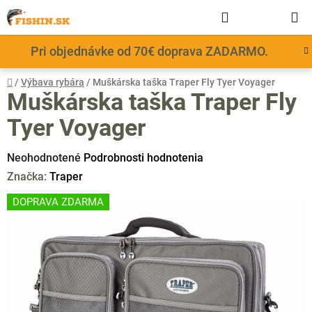
Prejsť
Hľadať
NÁKUP
na
obsah
KOŠÍK
Pri objednávke od 70€ doprava ZADARMO.
Domov
/
Výbava rybára
/
Muškárska taška Traper Fly Tyer Voyager
Muškárska taška Traper Fly
Tyer Voyager
Priemerné
Neohodnotené
Podrobnosti hodnotenia
hodnotenie
Značka:
Traper
produktu
DOPRAVA ZDARMA
je
0,0
z
5
hviezdičiek.