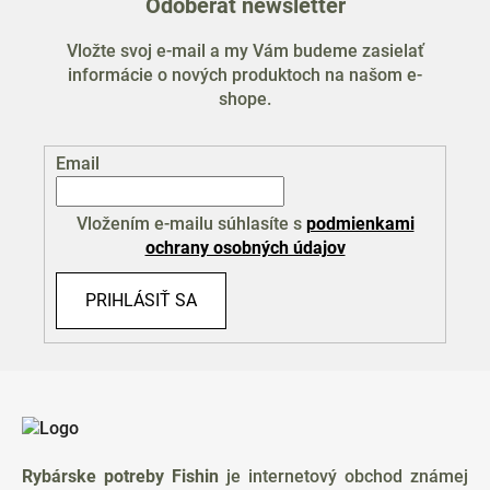
Odoberať newsletter
Vložte svoj e-mail a my Vám budeme zasielať
informácie o nových produktoch na našom e-
shope.
Email
Vložením e-mailu súhlasíte s
podmienkami
ochrany osobných údajov
PRIHLÁSIŤ SA
Z
á
p
ä
Rybárske potreby Fishin
je internetový obchod známej