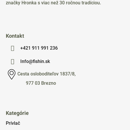
t
značky Hronka s viac než 30 ročnou tradíciou.
i
e
Kontakt
+421 911 991 236
Info@fishin.sk
Cesta osloboditeľov 1837/8,
977 03 Brezno
Kategórie
Prívlač