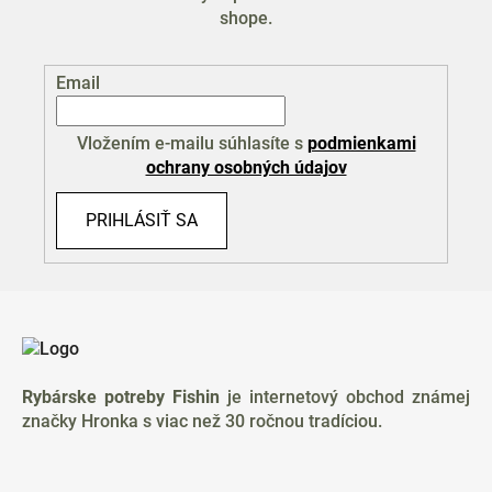
shope.
Email
Vložením e-mailu súhlasíte s
podmienkami
ochrany osobných údajov
PRIHLÁSIŤ SA
Z
á
p
ä
Rybárske potreby Fishin
je internetový obchod známej
t
značky Hronka s viac než 30 ročnou tradíciou.
i
e