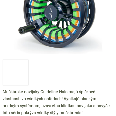
hviezdičiek.
Muškárske navijaky Guideline Halo majú špičkové
vlastnosti vo všetkých ohľadoch! Vynikajú hladkým
brzdným systémom, uzavretou klietkou navijaku a navyše
táto séria pokrýva všetky štýly muškárenia!...