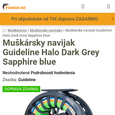
Prejsť
Hľadať
NÁKUP
na
obsah
KOŠÍK
Pri objednávke od 70€ doprava ZADARMO.
Domov
/
Muškárenie
/
Muškárske navijaky
/
Muškársky navijak Guideline
Halo Dark Grey Sapphire blue
Muškársky navijak
Guideline Halo Dark Grey
Sapphire blue
Priemerné
Neohodnotené
Podrobnosti hodnotenia
hodnotenie
Značka:
Guideline
produktu
DOPRAVA ZDARMA
je
0,0
z
5