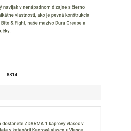
 navijak v nenápadnom dizajne s čierno
kátne vlastnosti, ako je pevná konštrukcia
a Bite & Fight, naše mazivo Dura Grease a
učky.
8814
 a dostanete ZDARMA 1 kaprový vlasec v
ete v kategórii Kaprové vlasce > Vlasce,