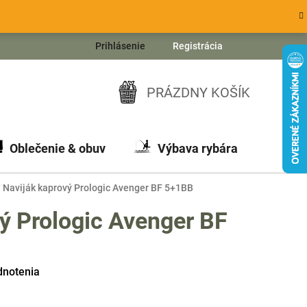
Prihlásenie
Registrácia
PRÁZDNY KOŠÍK
NÁKUPNÝ
KOŠÍK
Oblečenie & obuv
Výbava rybára
Ch
/
Naviják kaprový Prologic Avenger BF 5+1BB
ý Prologic Avenger BF
dnotenia