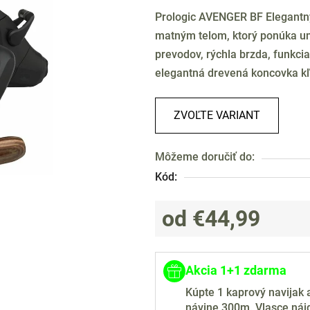
produktu
Prologic AVENGER BF Elegantný
je
matným telom, ktorý ponúka uni
0,0
prevodov, rýchla brzda, funkci
z
elegantná drevená koncovka kľ
5
hviezdičiek.
ZVOĽTE VARIANT
Môžeme doručiť do:
Kód:
od
€44,99
Jednotková cena:
Akcia 1+1 zdarma
Kúpte 1 kaprový navijak
návine 300m. Vlasce nájd