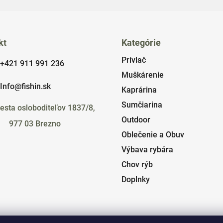
kt
Kategórie
Prívlač
+421 911 991 236
Muškárenie
Info@fishin.sk
Kaprárina
Sumčiarina
esta osloboditeľov 1837/8,
Outdoor
977 03 Brezno
Oblečenie a Obuv
Výbava rybára
Chov rýb
Doplnky