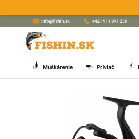
Prejsť
na
obsah
info@fishin.sk
+421 911 991 236
Muškárenie
Prívlač