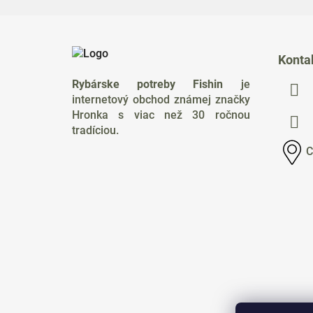
Z
á
Konta
p
Rybárske potreby Fishin
je
ä
internetový obchod známej značky
t
Hronka s viac než 30 ročnou
i
tradíciou.
e
C