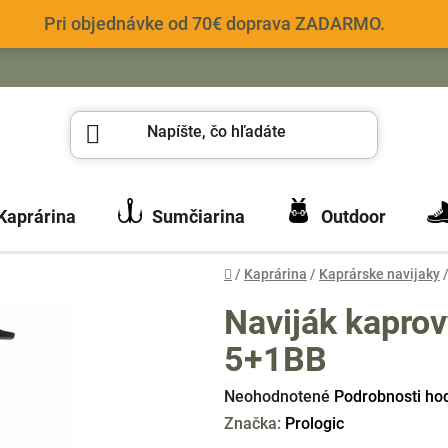
Pri objednávke od 70€ doprava ZADARMO.
Kaprárina
Sumčiarina
Outdoor
Domov
/
Kaprárina
/
Kaprárske navijaky
Naviják kaprov
5+1BB
Priemerné
Neohodnotené
Podrobnosti ho
hodnotenie
Značka:
Prologic