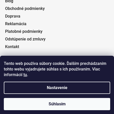
Blog
Obchodné podmienky
Doprava
Reklamácia
Platobné podmienky
Odstúpenie od zmluvy
Kontakt
Tento web používa súbory cookie. Ďalším prechádzaním
tohto webu vyjadrujete súhlas s ich používaním. Viac
Facebook
informácií
tu
.
Nastavenie
Súhlasím
Vytvoril Shoptet
a
Adatelier
Copyright 2026
Fishin.sk
. Všetky práva vyhradené.