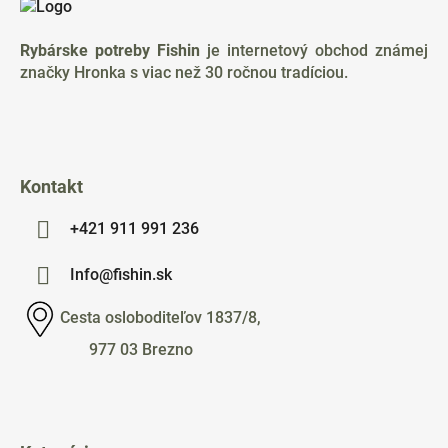
p
ä
Rybárske potreby Fishin
je internetový obchod známej
t
značky Hronka s viac než 30 ročnou tradíciou.
i
e
Kontakt
+421 911 991 236
Info@fishin.sk
Cesta osloboditeľov 1837/8,
977 03 Brezno