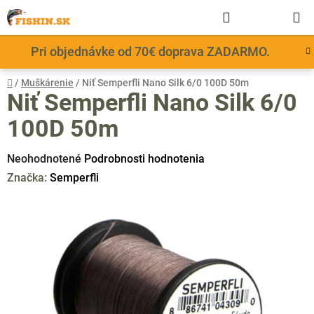
Prejsť
Hľadať
NÁKUP
na
obsah
KOŠÍK
Pri objednávke od 70€ doprava ZADARMO.
Domov
/
Muškárenie
/
Niť Semperfli Nano Silk 6/0 100D 50m
Niť Semperfli Nano Silk 6/0
100D 50m
Priemerné
Neohodnotené
Podrobnosti hodnotenia
hodnotenie
Značka:
Semperfli
produktu
je
0,0
z
5
hviezdičiek.