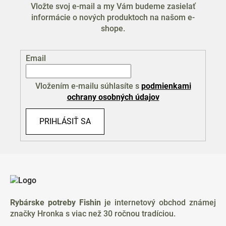
Vložte svoj e-mail a my Vám budeme zasielať
informácie o nových produktoch na našom e-
shope.
Email
Vložením e-mailu súhlasíte s
podmienkami
ochrany osobných údajov
PRIHLÁSIŤ SA
Z
á
p
ä
Rybárske potreby Fishin
je internetový obchod známej
t
značky Hronka s viac než 30 ročnou tradíciou.
i