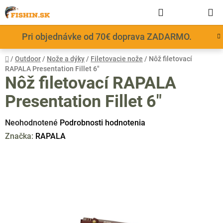
Prejsť
Hľadať
NÁKUP
na
obsah
KOŠÍK
Pri objednávke od 70€ doprava ZADARMO.
Domov
/
Outdoor
/
Nože a dýky
/
Filetovacie nože
/
Nôž filetovací
RAPALA Presentation Fillet 6"
Nôž filetovací RAPALA
Presentation Fillet 6"
Priemerné
Neohodnotené
Podrobnosti hodnotenia
hodnotenie
Značka:
RAPALA
produktu
je
0,0
z
5
hviezdičiek.