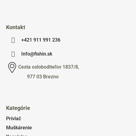
e
Kontakt
+421 911 991 236
Info@fishin.sk
Cesta osloboditeľov 1837/8,
977 03 Brezno
Kategórie
Prívlač
Muškárenie