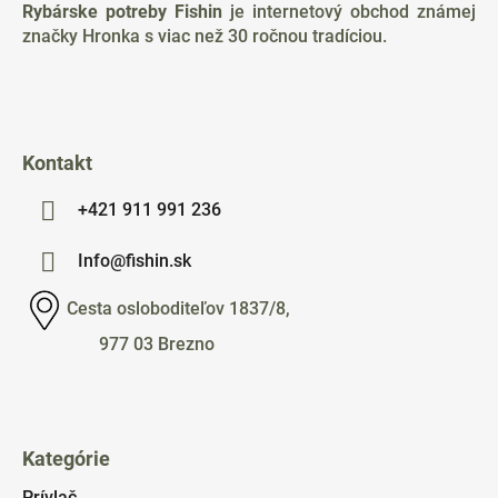
ä
Rybárske potreby Fishin
je internetový obchod známej
t
značky Hronka s viac než 30 ročnou tradíciou.
i
e
Kontakt
+421 911 991 236
Info@fishin.sk
Cesta osloboditeľov 1837/8,
977 03 Brezno
Kategórie
Prívlač