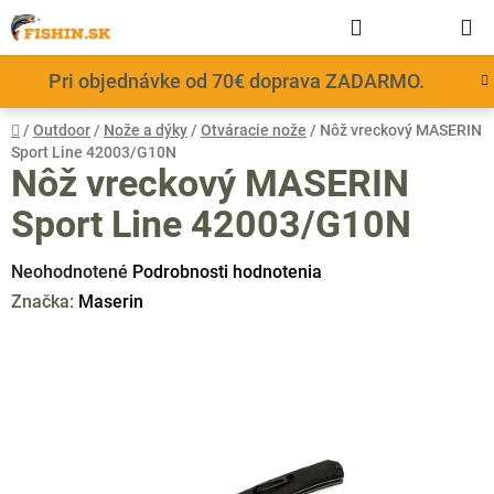
Prejsť
Hľadať
NÁKUP
na
obsah
KOŠÍK
Pri objednávke od 70€ doprava ZADARMO.
Domov
/
Outdoor
/
Nože a dýky
/
Otváracie nože
/
Nôž vreckový MASERIN
Sport Line 42003/G10N
Nôž vreckový MASERIN
Sport Line 42003/G10N
Priemerné
Neohodnotené
Podrobnosti hodnotenia
hodnotenie
Značka:
Maserin
produktu
je
0,0
z
5
hviezdičiek.