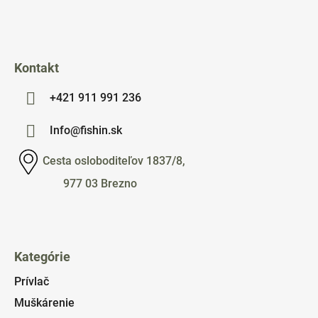
i
e
Kontakt
+421 911 991 236
Info@fishin.sk
Cesta osloboditeľov 1837/8,
977 03 Brezno
Kategórie
Prívlač
Muškárenie