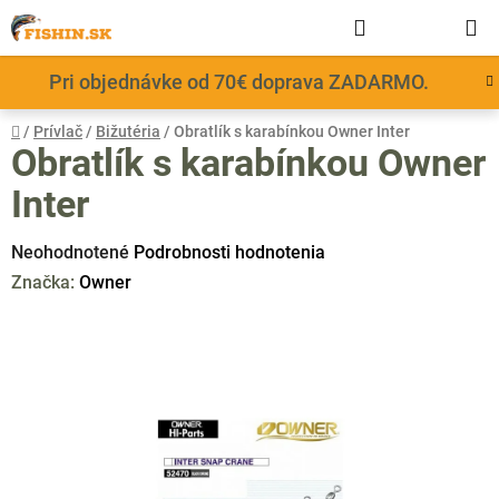
Prejsť
Hľadať
NÁKUP
na
obsah
KOŠÍK
Pri objednávke od 70€ doprava ZADARMO.
Domov
/
Prívlač
/
Bižutéria
/
Obratlík s karabínkou Owner Inter
Obratlík s karabínkou Owner
Inter
Priemerné
Neohodnotené
Podrobnosti hodnotenia
hodnotenie
Značka:
Owner
produktu
je
0,0
z
5
hviezdičiek.