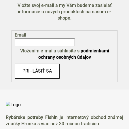
Vložte svoj e-mail a my Vám budeme zasielať
informácie o nových produktoch na našom e-
shope.
Email
Vložením e-mailu súhlasíte s
podmienkami
ochrany osobných údajov
PRIHLÁSIŤ SA
Z
á
p
ä
Rybárske potreby Fishin
je internetový obchod známej
t
značky Hronka s viac než 30 ročnou tradíciou.