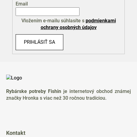
Email
Vložením e-mailu súhlasíte s
podmienkami
ochrany osobných údajov
PRIHLÁSIŤ SA
Z
á
p
ä
Rybárske potreby Fishin
je internetový obchod známej
t
značky Hronka s viac než 30 ročnou tradíciou.
i
e
Kontakt