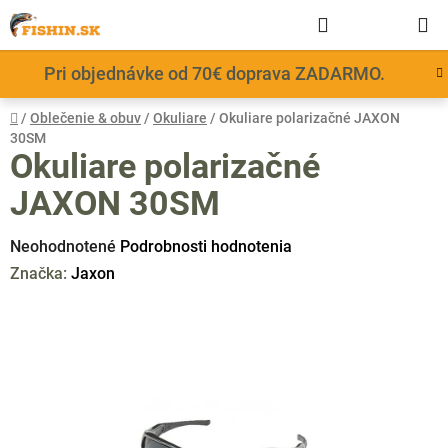
Prejsť
Hľadať
NÁKUP
na
obsah
KOŠÍK
Pri objednávke od 70€ doprava ZADARMO.
Domov
/
Oblečenie & obuv
/
Okuliare
/
Okuliare polarizačné JAXON
30SM
Okuliare polarizačné
JAXON 30SM
Priemerné
Neohodnotené
Podrobnosti hodnotenia
hodnotenie
Značka:
Jaxon
produktu
je
0,0
z
5
hviezdičiek.