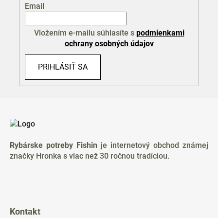
Email
Vložením e-mailu súhlasíte s
podmienkami
ochrany osobných údajov
PRIHLÁSIŤ SA
Z
á
p
ä
Rybárske potreby Fishin
je internetový obchod známej
t
značky Hronka s viac než 30 ročnou tradíciou.
i
e
Kontakt