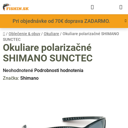
Prejsť
Hľadať
NÁKUP
na
obsah
KOŠÍK
Pri objednávke od 70€ doprava ZADARMO.
Domov
/
Oblečenie & obuv
/
Okuliare
/
Okuliare polarizačné SHIMANO
SUNCTEC
Okuliare polarizačné
SHIMANO SUNCTEC
Priemerné
Neohodnotené
Podrobnosti hodnotenia
hodnotenie
Značka:
Shimano
produktu
je
0,0
z
5
hviezdičiek.