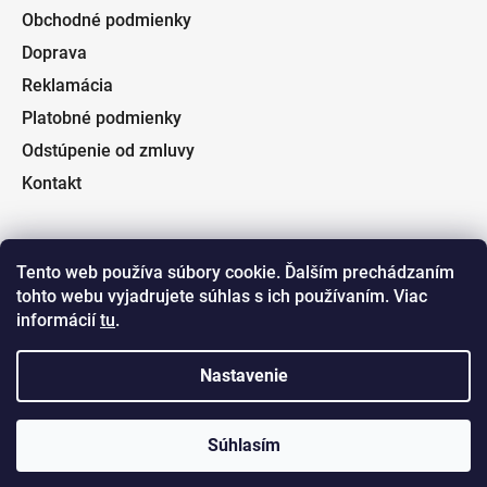
Obchodné podmienky
Doprava
Reklamácia
Platobné podmienky
Odstúpenie od zmluvy
Kontakt
Tento web používa súbory cookie. Ďalším prechádzaním
tohto webu vyjadrujete súhlas s ich používaním. Viac
Facebook
informácií
tu
.
Fishin.sk
Nastavenie
Súhlasím
Vytvoril Shoptet
a
Adatelier
Copyright 2026
Fishin.sk
. Všetky práva vyhradené.