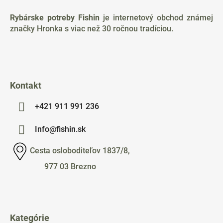
p
ä
Rybárske potreby Fishin
je internetový obchod známej
t
značky Hronka s viac než 30 ročnou tradíciou.
i
e
Kontakt
+421 911 991 236
Info@fishin.sk
Cesta osloboditeľov 1837/8,
977 03 Brezno
Kategórie