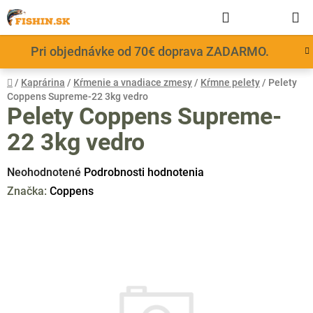
Prejsť
Hľadať
NÁKUP
na
obsah
KOŠÍK
Pri objednávke od 70€ doprava ZADARMO.
Domov
/
Kaprárina
/
Kŕmenie a vnadiace zmesy
/
Kŕmne pelety
/
Pelety
Coppens Supreme-22 3kg vedro
Pelety Coppens Supreme-
22 3kg vedro
Priemerné
Neohodnotené
Podrobnosti hodnotenia
hodnotenie
Značka:
Coppens
produktu
je
0,0
z
5
hviezdičiek.