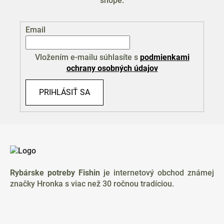
shope.
Email
Vložením e-mailu súhlasíte s
podmienkami
ochrany osobných údajov
PRIHLÁSIŤ SA
Z
á
p
ä
Rybárske potreby Fishin
je internetový obchod známej
t
značky Hronka s viac než 30 ročnou tradíciou.
i
e