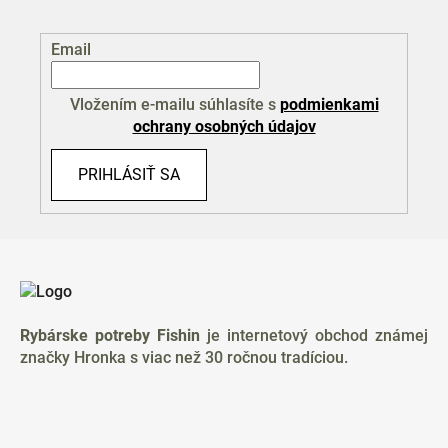
Email
Vložením e-mailu súhlasíte s
podmienkami
ochrany osobných údajov
PRIHLÁSIŤ SA
Z
á
p
ä
Rybárske potreby Fishin
je internetový obchod známej
t
značky Hronka s viac než 30 ročnou tradíciou.
i
e