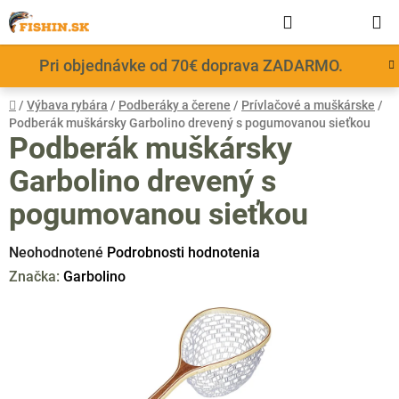
Prejsť
Hľadať
NÁKUP
na
obsah
KOŠÍK
Pri objednávke od 70€ doprava ZADARMO.
Domov
/
Výbava rybára
/
Podberáky a čerene
/
Prívlačové a muškárske
/
Podberák muškársky Garbolino drevený s pogumovanou sieťkou
Podberák muškársky
Garbolino drevený s
pogumovanou sieťkou
Priemerné
Neohodnotené
Podrobnosti hodnotenia
hodnotenie
Značka:
Garbolino
produktu
je
0,0
z
5