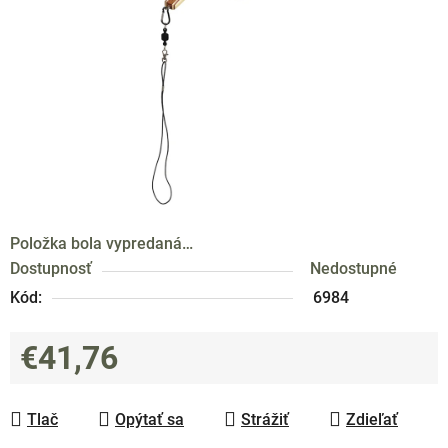
hviezdičiek.
Položka bola vypredaná…
Dostupnosť
Nedostupné
Kód:
6984
€41,76
Jednotková cena:
Tlač
Opýtať sa
Strážiť
Zdieľať